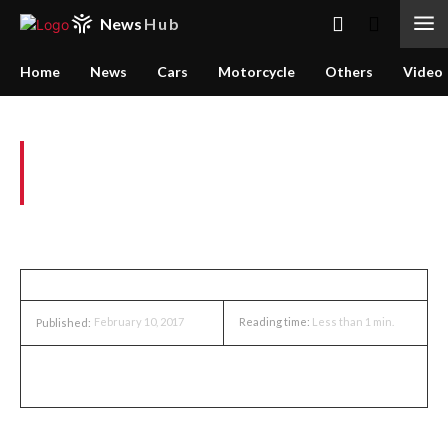
News
Hub
Home
News
Cars
Motorcycle
Others
Video
Yamaha Gelar Kompetisi Foto
Mio Story
NEWS
February 10, 2017
Reading time:
Less than 1
min.
Published:
Yamaha menggelar kompetisi foto unik bertajuk Mio