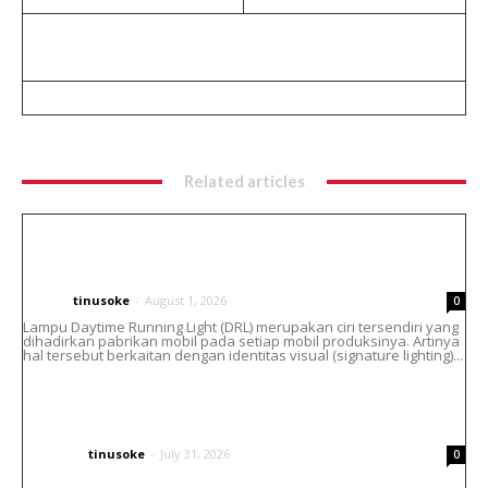
Related articles
Cara Atasi Lampu DRL Toyota Vellfire
Menguning Tanpa Ganti Headlamp
tinusoke
-
August 1, 2026
CARS
0
Lampu Daytime Running Light (DRL) merupakan ciri tersendiri yang
dihadirkan pabrikan mobil pada setiap mobil produksinya. Artinya
hal tersebut berkaitan dengan identitas visual (signature lighting)...
Helm Bell Custom Airbrush : Paduan Seni,
Identitas dan Gaya Berkendara
tinusoke
-
July 31, 2026
OTHERS
0