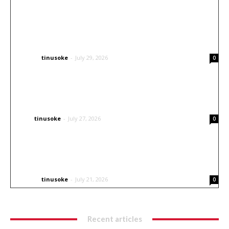
Inspirasi Airbrush Helm Arai: Konsep
Japanese Traditional yang Elegan dan
Berkarakter
tinusoke
-
July 29, 2026
OTHERS
0
Tingkatkan Visibilitas Kendaraan Tanpa
Ubah Desain Mobil
tinusoke
-
July 27, 2026
CARS
0
Inspirasi Livery Airbrush untuk Helm Balap
Go Kart
tinusoke
-
July 21, 2026
OTHERS
0
Recent articles