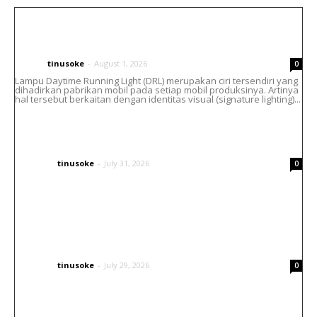
Cara Atasi Lampu DRL Toyota Vellfire
Menguning Tanpa Ganti Headlamp
tinusoke
-
August 1, 2026
CARS
0
Lampu Daytime Running Light (DRL) merupakan ciri tersendiri yang
dihadirkan pabrikan mobil pada setiap mobil produksinya. Artinya
hal tersebut berkaitan dengan identitas visual (signature lighting)...
Helm Bell Custom Airbrush : Paduan Seni,
Identitas dan Gaya Berkendara
tinusoke
-
July 31, 2026
OTHERS
0
Inspirasi Airbrush Helm Arai: Konsep
Japanese Traditional yang Elegan dan
Berkarakter
tinusoke
-
July 29, 2026
OTHERS
0
Tingkatkan Visibilitas Kendaraan Tanpa