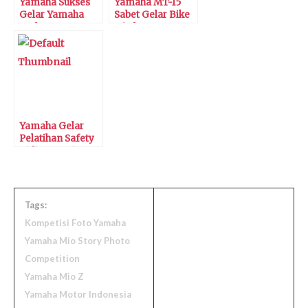
Yamaha Sukses
Yamaha MT-15
Gelar Yamaha
Sabet Gelar Bike
Endurance
of The Year 2019
Festival
Yamaha Gelar
Pelatihan Safety
Riding Wanita
Indonesia
Tags:
Kompetisi Foto Yamaha
Yamaha Mio Story Photo
Competition
Yamaha Mio Z
Yamaha Motor Indonesia