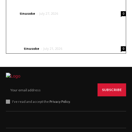
Ubah Desain Mobil
tinusoke
-
July 27, 2026
CARS
0
Inspirasi Livery Airbrush untuk Helm Balap
Go Kart
tinusoke
-
July 21, 2026
OTHERS
0
SUBSCRIBE
I've read and accept the
Privacy Policy
.