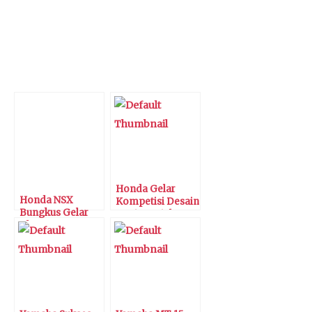
selanjutnya
tag
ke teman-teman Anda dan
tag
juga ke
social media
Yamaha. [nus/TA.com]
Artikel Terkait:
Honda Gelar
Honda NSX
Kompetisi Desain
Bungkus Gelar
Cutting Sticker
The Most
Honda Civic Type
Favorite Special
R
Exhibit Passenger
Car