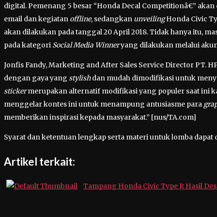
digital. Pemenang 5 besar “Honda Decal Competitionâ€” akan
email dan kegiatan
offline
, sedangkan
unveiling
Honda Civic T
akan dilakukan pada tanggal 20 April 2018. Tidak hanya itu, m
pada kategori
Social Media Winner
yang dilakukan melalui akun
Jonfis Fandy, Marketing and After Sales Service Director PT. 
dengan gaya yang
stylish
dan mudah dimodifikasi untuk meny
sticker
merupakan alternatif modifikasi yang populer saat ini k
menggelar kontes ini untuk menampung antusiasme para
grap
memberikan inspirasi kepada masyarakat.” [nus/TA.com]
Syarat dan ketentuan lengkap serta materi untuk lomba dapat
Artikel terkait:
Tampang Honda Civic Type R Hasil De