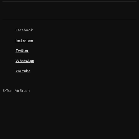
Facebook
Instagram
Twitter
WhatsApp
Youtube
© TomiAirBrush