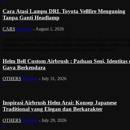
Cara Atasi Lampu DRL Toyota Vellfire Menguning
Tanpa Ganti Headlamp
CARS
tinusoke
-
August 1, 2026
0
Lampu Daytime Running Light (DRL) merupakan ciri tersendiri yan
dihadirkan pabrikan mobil pada setiap mobil produksinya. Artinya ha
tersebut berkaitan dengan identitas visual (signature lighting)...
Helm Bell Custom Airbrush : Paduan Seni, Identitas
Gaya Berkendara
OTHERS
tinusoke
-
July 31, 2026
0
Inspirasi Airbrush Helm Arai: Konsep Japanese
Traditional yang Elegan dan Berkarakter
OTHERS
tinusoke
-
July 29, 2026
0