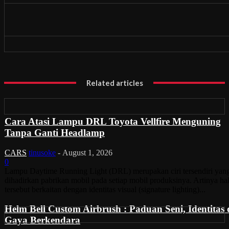
Related articles
Cara Atasi Lampu DRL Toyota Vellfire Menguning
Tanpa Ganti Headlamp
CARS
tinusoke
-
August 1, 2026
0
Lampu Daytime Running Light (DRL) merupakan ciri tersendiri yan
dihadirkan pabrikan mobil pada setiap mobil produksinya. Artinya ha
tersebut berkaitan dengan identitas visual (signature lighting)...
Helm Bell Custom Airbrush : Paduan Seni, Identitas
Gaya Berkendara