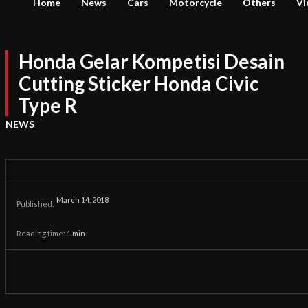
Home
News
Cars
Motorcycle
Others
Vi
Honda Gelar Kompetisi Desain
Cutting Sticker Honda Civic
Type R
NEWS
March 14, 2018
Published:
Reading time:
1
min.