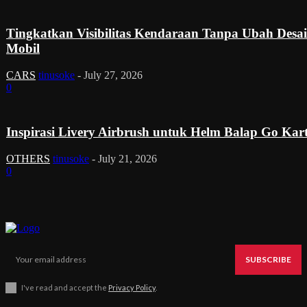
Tingkatkan Visibilitas Kendaraan Tanpa Ubah Desa
Mobil
CARS
tinusoke
-
July 27, 2026
0
Inspirasi Livery Airbrush untuk Helm Balap Go Kar
OTHERS
tinusoke
-
July 21, 2026
0
SUBSCRIBE
I've read and accept the
Privacy Policy
.