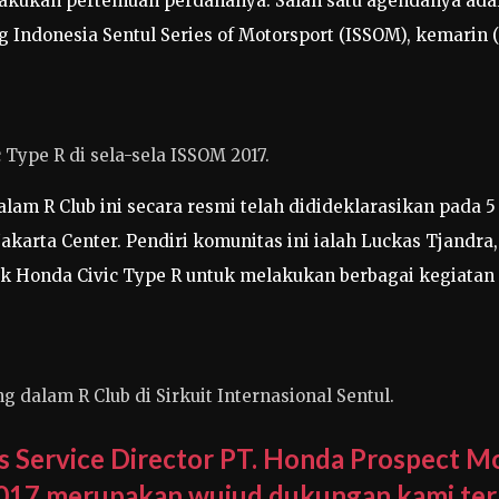
akukan pertemuan perdananya. Salah satu agendanya adal
Indonesia Sentul Series of Motorsport (ISSOM), kemarin (26
 Type R di sela-sela ISSOM 2017.
lam R Club ini secara resmi telah didideklarasikan pada 
akarta Center. Pendiri komunitas ini ialah Luckas Tjandr
ik Honda Civic Type R untuk melakukan berbagai kegiatan
 dalam R Club di Sirkuit Internasional Sentul.
es Service Director PT. Honda Prospect 
 2017 merupakan wujud dukungan kami te