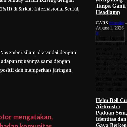
ah Sunday Circuit Driving dengan
Tanpa Ganti
/11) di Sirkuit Internasional Sentul,
Headlamp
CARS
tinusoke
-
August 1, 2026
0
Lampu Daytime
Running Light 
merupakan ciri
5 November silam, diatandai dengan
tersendiri yang
dihadirkan pabri
a, adapun tujuannya sama dengan
mobil pada setiap
mobil produksiny
 positif dan memperluas jaringan
Artinya hal terse
berkaitan dengan
identitas visual
(signature lighting
Helm Bell C
Airbrush :
Paduan Seni,
Motor mengatakan,
Identitas dan
rhadap komunitas,
Gaya Berken