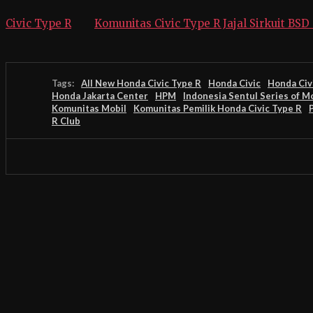
Civic Type R
Komunitas Civic Type R Jajal Sirkuit BSD
Tags:
All New Honda Civic Type R
Honda Civic
Honda Civ
Honda Jakarta Center
HPM
Indonesia Sentul Series of M
Komunitas Mobil
Komunitas Pemilik Honda Civic Type R
R Club