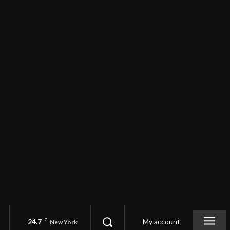
24.7
C
My account
New York