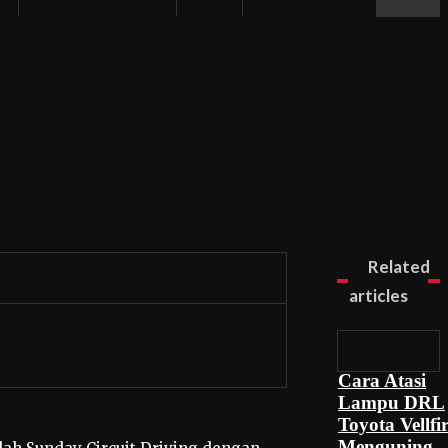
Related
articles
Cara Atasi
Lampu DRL
Toyota Vellfi
Menguning