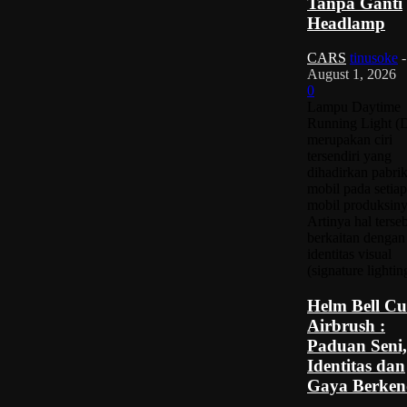
Tanpa Ganti
Headlamp
CARS
tinusoke
-
August 1, 2026
0
Lampu Daytime
Running Light 
merupakan ciri
tersendiri yang
dihadirkan pabri
mobil pada setiap
mobil produksiny
Artinya hal terse
berkaitan dengan
identitas visual
(signature lighting
Helm Bell C
Airbrush :
Paduan Seni,
Identitas dan
Gaya Berken