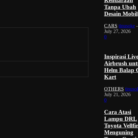
Kendaraan
Tanpa Ubah
Desain Mobil
CARS
tinusoke
-
July 27, 2026
0
Inspirasi Liv
Airbrush un
Helm Balap 
Kart
OTHERS
tinuso
July 21, 2026
0
Cara Atasi
Lampu DRL
Toyota Vellfi
Menguning