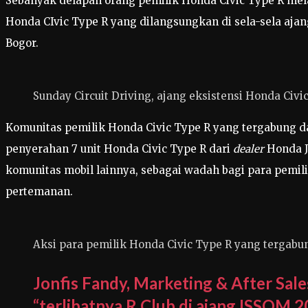
Sebanyak delapan orang pemilik Honda Civic Type R mel
Honda CIvic Type R yang dilangsungkan di sela-sela ajang 
Bogor.
Sunday Circuit Driving, ajang eksistensi Honda Civic
Komunitas pemilik Honda Civic Type R yang tergabung da
penyerahan 7 unit Honda Civic Type R dari
dealer
Honda J
komunitas mobil lainnya, sebagai wadah bagi para pemil
pertemanan.
Aksi para pemilik Honda Civic Type R yang tergabung
Jonfis Fandy, Marketing & After Sal
“terlibatnya R Club di ajang ISSOM