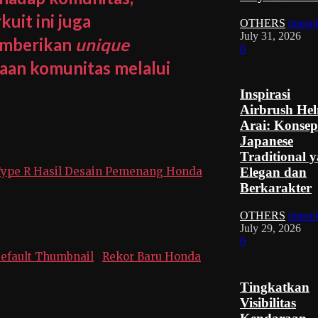
uit ini juga
OTHERS
tinuso
July 31, 2026
memberikan
unique
0
aan komunitas melalui
Inspirasi
Airbrush He
Arai: Konsep
Japanese
Traditional 
ype R Hasil Desain Pemenang Honda
Elegan dan
Berkarakter
OTHERS
tinuso
July 29, 2026
0
Rekor Baru Honda
Tingkatkan
Visibilitas