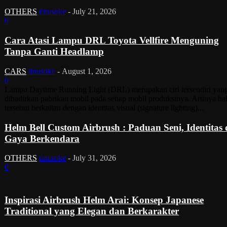
OTHERS
tinusoke
-
July 21, 2026
0
Cara Atasi Lampu DRL Toyota Vellfire Menguning
Tanpa Ganti Headlamp
CARS
tinusoke
-
August 1, 2026
0
Lampu Daytime Running Light (DRL) merupakan ciri tersendiri yan
dihadirkan pabrikan mobil pada setiap mobil produksinya. Artinya ha
tersebut berkaitan dengan identitas visual (signature lighting)...
Helm Bell Custom Airbrush : Paduan Seni, Identitas
Gaya Berkendara
OTHERS
tinusoke
-
July 31, 2026
0
Inspirasi Airbrush Helm Arai: Konsep Japanese
Traditional yang Elegan dan Berkarakter