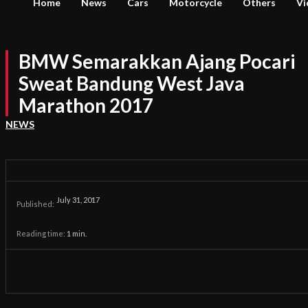
Home
News
Cars
Motorcycle
Others
Vi
BMW Semarakkan Ajang Pocari
Sweat Bandung West Java
Marathon 2017
NEWS
July 31, 2017
Published:
Reading time:
1
min.