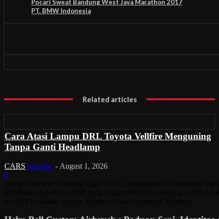
Pocari Sweat Bandung West Java Marathon 2017
PT. BMW Indonesia
Related articles
Cara Atasi Lampu DRL Toyota Vellfire Menguning
Tanpa Ganti Headlamp
CARS
tinusoke
-
August 1, 2026
0
Lampu Daytime Running Light (DRL) merupakan ciri tersendiri yan
dihadirkan pabrikan mobil pada setiap mobil produksinya. Artinya ha
tersebut berkaitan dengan identitas visual (signature lighting)...