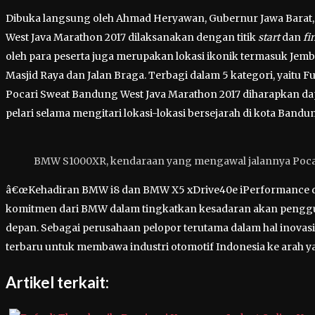
Dibuka langsung oleh Ahmad Heryawan, Gubernur Jawa Barat,
West Java Marathon 2017 dilaksanakan dengan titik
start
dan
fi
oleh para peserta juga merupakan lokasi ikonik termasuk Jemb
Masjid Raya dan Jalan Braga. Terbagi dalam 5 kategori, yaitu F
Pocari Sweat Bandung West Java Marathon 2017 diharapkan da
pelari selama mengitari lokasi-lokasi bersejarah di kota Bandu
BMW S1000XR, kendaraan yang mengawal jalannya Pocar
â€œKehadiran BMW i8 dan BMW X5 xDrive40e iPerformance da
komitmen dari BMW dalam tingkatkan kesadaran akan penggun
depan. Sebagai perusahaan pelopor terutama dalam hal inovas
terbaru untuk membawa industri otomotif Indonesia ke arah yan
Artikel terkait: