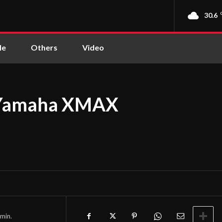
30.6
le
Others
Video
 Yamaha XMAX
min.