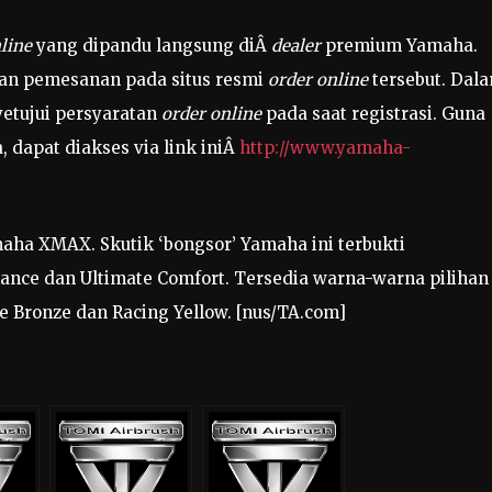
line
yang dipandu langsung diÂ
dealer
premium Yamaha.
n pemesanan pada situs resmi
order online
tersebut. Dal
etujui persyaratan
order online
pada saat registrasi. Guna
 dapat diakses via link iniÂ
http://www.yamaha-
aha XMAX. Skutik ‘bongsor’ Yamaha ini terbukti
mance dan Ultimate Comfort. Tersedia warna-warna pilihan
e Bronze dan Racing Yellow. [nus/TA.com]