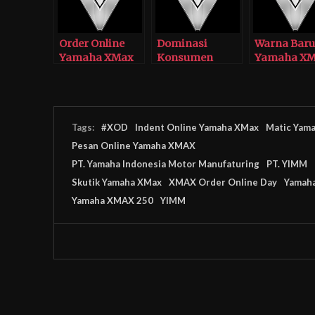
Order Online
Dominasi
Warna Baru
Yamaha XMax
Konsumen
Yamaha X
Diminati
Indent Online
250 Kian El
Hingga
Yamaha XMax
Indonesia
Dari Bandung
Timur
Tags:
#XOD
Indent Online Yamaha XMax
Matic Yam
Pesan Online Yamaha XMAX
PT. Yamaha Indonesia Motor Manufaturing
PT. YIMM
Skutik Yamaha XMax
XMAX Order Online Day
Yamah
Yamaha XMAX 250
YIMM