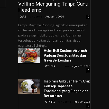
Vellfire Menguning Tanpa Ganti
Headlamp
tinusoke
-
August 1, 2026
CARS
0
Lampu Daytime Running Light (DRL) merupakan
ciri tersendiri yang dihadirkan pabrikan mobil
pada setiap mobil produksinya. Artinya hal
tersebut berkaitan dengan identitas visual
(signature lighting)...
Helm Bell Custom Airbrush :
Paduan Seni, Identitas dan
Gaya Berkendara
tinusoke
-
July 31, 2026
OTHERS
0
Inspirasi Airbrush Helm Arai:
Konsep Japanese
Traditional yang Elegan dan
Berkarakter
tinusoke
-
July 29, 2026
OTHERS
0