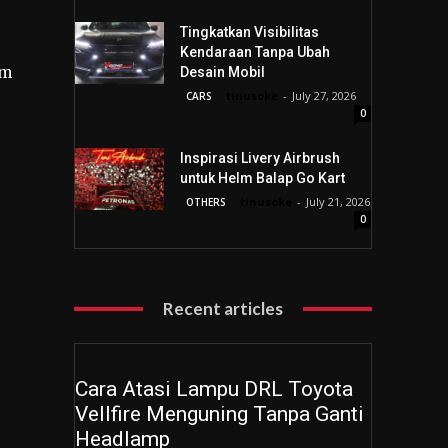
Tingkatkan Visibilitas
Kendaraan Tanpa Ubah
am
Desain Mobil
tinusoke
-
July 27, 2026
CARS
0
Inspirasi Livery Airbrush
untuk Helm Balap Go Kart
tinusoke
-
July 21, 2026
OTHERS
0
Recent articles
Cara Atasi Lampu DRL Toyota
Vellfire Menguning Tanpa Ganti
Headlamp