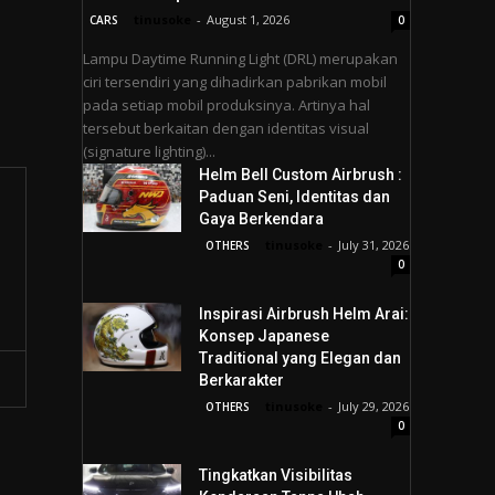
tinusoke
-
August 1, 2026
CARS
0
Lampu Daytime Running Light (DRL) merupakan
ciri tersendiri yang dihadirkan pabrikan mobil
pada setiap mobil produksinya. Artinya hal
tersebut berkaitan dengan identitas visual
(signature lighting)...
Helm Bell Custom Airbrush :
Paduan Seni, Identitas dan
Gaya Berkendara
tinusoke
-
July 31, 2026
OTHERS
0
Inspirasi Airbrush Helm Arai:
Konsep Japanese
Traditional yang Elegan dan
Berkarakter
tinusoke
-
July 29, 2026
OTHERS
0
Tingkatkan Visibilitas