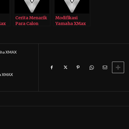
Cerita Menarik
Modifikasi
Max
Para Calon
Yamaha XMax
egan
Pemilik Yamaha
XMAX 250
aha XMAX
a XMAX