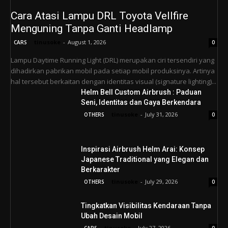
Cara Atasi Lampu DRL Toyota Vellfire
Menguning Tanpa Ganti Headlamp
tinusoke
-
August 1, 2026
CARS
0
Lampu Daytime Running Light (DRL) merupakan ciri tersendiri yang
dihadirkan pabrikan mobil pada setiap mobil produksinya. Artinya
hal tersebut berkaitan dengan identitas visual (signature lighting)...
Helm Bell Custom Airbrush : Paduan
Seni, Identitas dan Gaya Berkendara
tinusoke
-
July 31, 2026
OTHERS
0
Inspirasi Airbrush Helm Arai: Konsep
Japanese Traditional yang Elegan dan
Berkarakter
tinusoke
-
July 29, 2026
OTHERS
0
Tingkatkan Visibilitas Kendaraan Tanpa
Ubah Desain Mobil
tinusoke
-
July 27, 2026
CARS
0