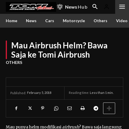
News
Hub
Home
News
Cars
Motorcycle
Others
Video
Mau Airbrush Helm? Bawa
Saja ke Tomi Airbrush
OTHERS
February 5, 2018
Reading time:
Less than 1
min.
Published:
Mau punya helm modifikasi
airbrush
? Bawa saja langsung