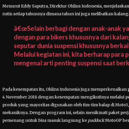
Menurut Eddy Saputra, Direktur Ohlins Indonesia, menjelaskan,
rutin setiap tahunnya dimana tahun ini juga melibatkan kala
â€œSelain berbagi dengan anak-anak yati
dengan para bikers khususnya dari kal
seputar dunia suspensi khususnya berka
Melalui kegiatan ini, kita berharap para
mengenal arti penting suspensi saat ber
Pada kesempatan itu, Ohlins Indonesia juga memperkenalkan
4 November 2018 dengan kesempatan mengikutinya melalui pem
produk yang mayoritas digunakan oleh tim-tim balap di Moto
mekaniknya. Dengan program ini, selain menikmati paket perj
pemenang untuk bisa masuk langsung ke
paddock
MotoGP bert