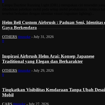
0
Lampu Daytime Running Light (DRL) merupakan ciri tersendiri yan
dihadirkan pabrikan mobil pada setiap mobil produksinya. Artinya ha
tersebut berkaitan dengan identitas visual (signature lighting)...
Helm Bell Custom Airbrush : Paduan Seni, Identitas
Gaya Berkendara
OTHERS
tinusoke
-
July 31, 2026
0
Inspirasi Airbrush Helm Arai: Konsep Japanese
Traditional yang Elegan dan Berkarakter
OTHERS
tinusoke
-
July 29, 2026
0
Tingkatkan Visibilitas Kendaraan Tanpa Ubah Desa
Mobil
CARS
tinusoke
-
July 27, 2026