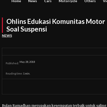
Home
News
Cars
Motorcycle
Others
Vi
Ohlins Edukasi Komunitas Motor
Soal Suspensi
NEWS
May 28, 2018
Published:
Reading time:
1
min.
Bulan Ramadhan merupakan kesempatan terbaik untuk saling b