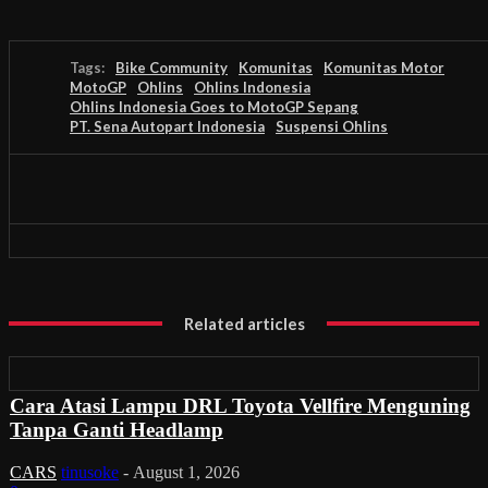
Tags:
Bike Community
Komunitas
Komunitas Motor
MotoGP
Ohlins
Ohlins Indonesia
Ohlins Indonesia Goes to MotoGP Sepang
PT. Sena Autopart Indonesia
Suspensi Ohlins
Related articles
Cara Atasi Lampu DRL Toyota Vellfire Menguning
Tanpa Ganti Headlamp
CARS
tinusoke
-
August 1, 2026