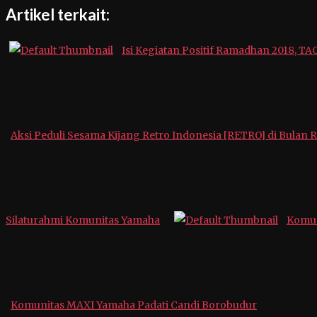
Artikel terkait:
Isi Kegiatan Positif Ramadhan 2018, TA
Aksi Peduli Sesama Kijang Retro Indonesia [RETRO] di Bulan
Silaturahmi Komunitas Yamaha
Komun
Komunitas MAXI Yamaha Padati Candi Borobudur