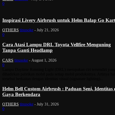
0
Inspirasi Livery Airbrush untuk Helm Balap Go Kar
OTHERS
tinusoke
-
July 21, 2026
0
Cara Atasi Lampu DRL Toyota Vellfire Menguning
Tanpa Ganti Headlamp
CARS
tinusoke
-
August 1, 2026
0
Lampu Daytime Running Light (DRL) merupakan ciri tersendiri yan
dihadirkan pabrikan mobil pada setiap mobil produksinya. Artinya ha
tersebut berkaitan dengan identitas visual (signature lighting)...
Helm Bell Custom Airbrush : Paduan Seni, Identitas
Gaya Berkendara
OTHERS
tinusoke
-
July 31, 2026
0