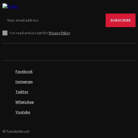
SUBSCRIBE
I've read and accept the
Privacy Policy
.
Facebook
Instagram
Twitter
WhatsApp
Youtube
© TomiAirBrush