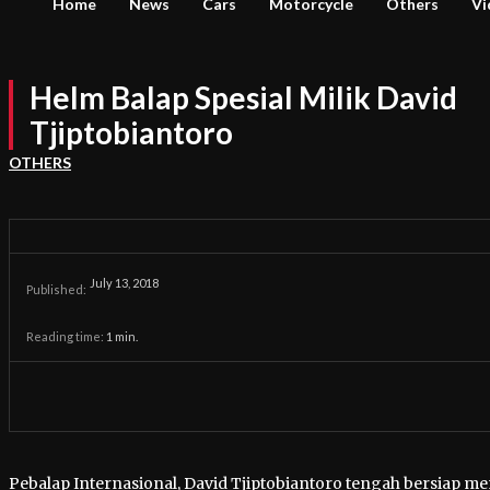
Home
News
Cars
Motorcycle
Others
Vi
Helm Balap Spesial Milik David
Tjiptobiantoro
OTHERS
July 13, 2018
Published:
Reading time:
1
min.
Pebalap Internasional, David Tjiptobiantoro tengah bersiap meng