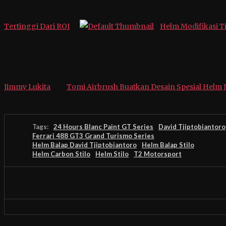
Tertinggi Dari ROI
Helm Modifikasi T
Jimmy Lukita
Tomi Airbrush Buatkan Desain Spesial Helm J
Tags:
24 Hours Blanc Paint GT Series
David Tjiptobiantoro
Ferrari 488 GT3 Grand Turismo Series
Helm Balap David Tjiptobiantoro
Helm Balap Stilo
Helm Carbon Stilo
Helm Stilo
T2 Motorsport