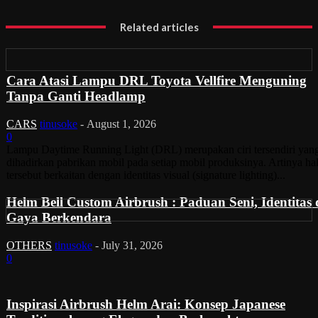
Related articles
Cara Atasi Lampu DRL Toyota Vellfire Menguning
Tanpa Ganti Headlamp
CARS
tinusoke
-
August 1, 2026
0
Lampu Daytime Running Light (DRL) merupakan ciri tersendiri yan
dihadirkan pabrikan mobil pada setiap mobil produksinya. Artinya ha
tersebut berkaitan dengan identitas visual (signature lighting)...
Helm Bell Custom Airbrush : Paduan Seni, Identitas
Gaya Berkendara
OTHERS
tinusoke
-
July 31, 2026
0
Inspirasi Airbrush Helm Arai: Konsep Japanese