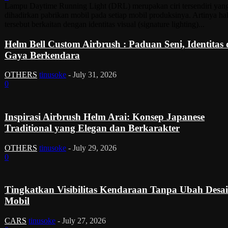
Lampu Daytime Running Light (DRL) merupakan ciri tersendiri yan
dihadirkan pabrikan mobil pada setiap mobil produksinya. Artinya ha
tersebut berkaitan dengan identitas visual (signature lighting)...
Helm Bell Custom Airbrush : Paduan Seni, Identitas
Gaya Berkendara
OTHERS
tinusoke
-
July 31, 2026
0
Inspirasi Airbrush Helm Arai: Konsep Japanese
Traditional yang Elegan dan Berkarakter
OTHERS
tinusoke
-
July 29, 2026
0
Tingkatkan Visibilitas Kendaraan Tanpa Ubah Desa
Mobil
CARS
tinusoke
-
July 27, 2026