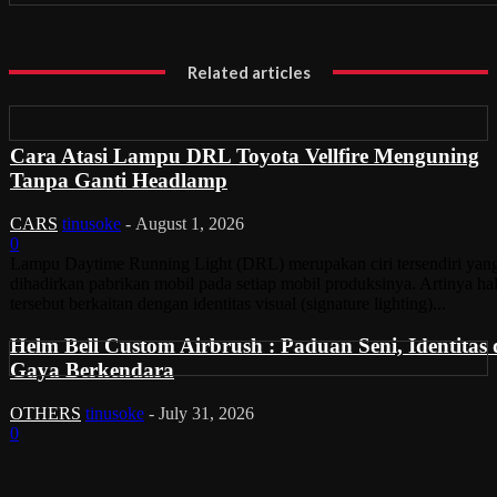
Related articles
Cara Atasi Lampu DRL Toyota Vellfire Menguning
Tanpa Ganti Headlamp
CARS
tinusoke
-
August 1, 2026
0
Lampu Daytime Running Light (DRL) merupakan ciri tersendiri yan
dihadirkan pabrikan mobil pada setiap mobil produksinya. Artinya ha
tersebut berkaitan dengan identitas visual (signature lighting)...
Helm Bell Custom Airbrush : Paduan Seni, Identitas
Gaya Berkendara
OTHERS
tinusoke
-
July 31, 2026
0