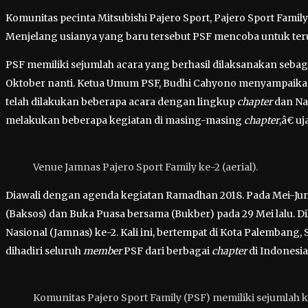
Komunitas pecinta Mitsubishi Pajero Sport, Pajero Sport Family
Menjelang usianya yang baru tersebut PSF mencoba untuk teru
PSF memiliki sejumlah acara yang berhasil dilaksanakan seba
Oktober nanti. Ketua Umum PSF, Budhi Cahyono menyampaikan
telah dilakukan beberapa acara dengan lingkup
chapter
dan Nas
melakukan beberapa kegiatan di masing-masing
chapter
,â€ u
Venue Jamnas Pajero Sport Family ke-2 (aerial).
Diawali dengan agenda kegiatan Ramadhan 2018. Pada Mei-Juni
(Baksos) dan Buka Puasa bersama (Bukber) pada 29 Mei lalu. D
Nasional (Jamnas) ke-2. Kali ini, bertempat di Kota Palemban
dihadiri seluruh
member
PSF dari berbagai
chapter
di Indonesia
Komunitas Pajero Sport Family (PSF) memiliki sejumlah 