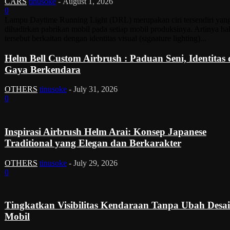
CARS
tinusoke
-
August 1, 2026
0
Lampu Daytime Running Light (DRL) merupakan ciri tersendiri yan
dihadirkan pabrikan mobil pada setiap mobil produksinya. Artinya ha
tersebut berkaitan dengan identitas visual (signature lighting)...
Helm Bell Custom Airbrush : Paduan Seni, Identitas
Gaya Berkendara
OTHERS
tinusoke
-
July 31, 2026
0
Inspirasi Airbrush Helm Arai: Konsep Japanese
Traditional yang Elegan dan Berkarakter
OTHERS
tinusoke
-
July 29, 2026
0
Tingkatkan Visibilitas Kendaraan Tanpa Ubah Desa
Mobil