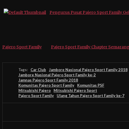
Pengurus Pusat Pajero Sport Family G
Pajero Sport Family
Pajero Sport Family Chapter Semarang
Tags:
Car Club
Jambore Nasional Pajero Sport Family 2018
Jambore Nasional Pajero Sport Family ke-2
Jamnas Pajero Sport Family 2018
Komunitas Pajero Sport Family
Komunitas PSF
Mitsubishi Pajero
Mitsubishi Pajero Sport
Pajero Sport Family
Ulang Tahun Pajero Sport Family ke-7