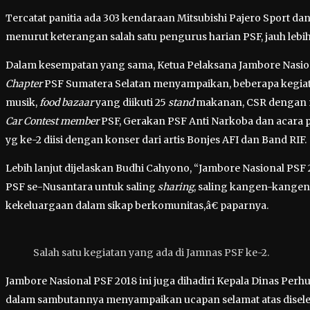
Tercatat panitia ada 303 kendaraan Mitsubishi Pajero Sport da
menurut keterangan salah satu pengurus harian PSF, jauh lebi
Dalam kesempatan yang sama, Ketua Pelaksana Jambore Nasion
Chapter
PSF Sumatera Selatan menyampaikan, beberapa kegiatan
musik,
food bazaar
yang diikuti 25
stand
makanan, CSR dengan m
Car Contest
member
PSF, Gerakan PSF Anti Narkoba dan acara 
yg ke-2 diisi dengan konser dari artis Bonjes AFI dan Band RIF.
Lebih lanjut dijelaskan Budhi Cahyono, “Jambore Nasional PSF 
PSF se-Nusantara untuk saling
sharing
, saling kangen-kangen
kekeluargaan dalam sikap berkomunitas,â€ paparnya.
Salah satu kegiatan yang ada di Jamnas PSF ke-2.
Jambore Nasional PSF 2018 ini juga dihadiri Kepala Dinas Perh
dalam sambutannya menyampaikan ucapan selamat atas disel