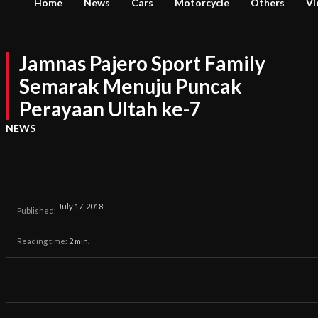
Home
News
Cars
Motorcycle
Others
Vi
Jamnas Pajero Sport Family
Semarak Menuju Puncak
Perayaan Ultah ke-7
NEWS
July 17, 2018
Published:
Reading time:
2
min.