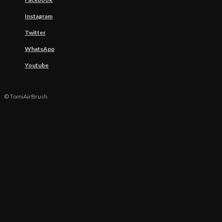
Instagram
Twitter
WhatsApp
Youtube
© TomiAirBrush