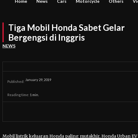
Home
News
Cars
Motorcycle
Others
Vi
Tiga Mobil Honda Sabet Gelar
Bergengsi di Inggris
NEWS
January 29, 2019
Published:
Reading time:
1
min.
Mobil listrik keluaran Honda paling mutakhir, Honda Urban EV 