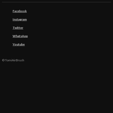
Facebook
Instagram
Twitter
WhatsApp
Youtube
© TomiAirBrush