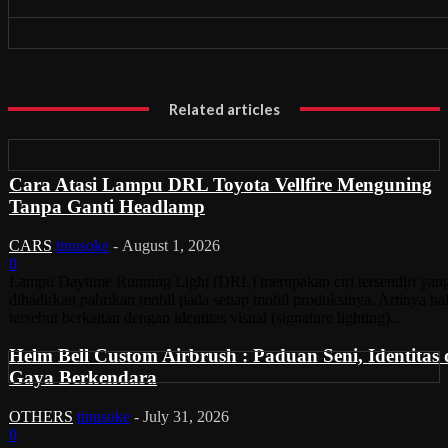
Related articles
Cara Atasi Lampu DRL Toyota Vellfire Menguning
Tanpa Ganti Headlamp
CARS
tinusoke
-
August 1, 2026
0
Lampu Daytime Running Light (DRL) merupakan ciri tersendiri yan
dihadirkan pabrikan mobil pada setiap mobil produksinya. Artinya ha
tersebut berkaitan dengan identitas visual (signature lighting)...
Helm Bell Custom Airbrush : Paduan Seni, Identitas
Gaya Berkendara
OTHERS
tinusoke
-
July 31, 2026
0