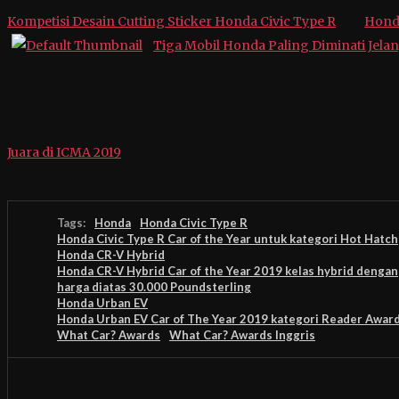
Kompetisi Desain Cutting Sticker Honda Civic Type R
Honda
Tiga Mobil Honda Paling Diminati Jela
Juara di ICMA 2019
Tags:
Honda
Honda Civic Type R
Honda Civic Type R Car of the Year untuk kategori Hot Hatch
Honda CR-V Hybrid
Honda CR-V Hybrid Car of the Year 2019 kelas hybrid dengan
harga diatas 30.000 Poundsterling
Honda Urban EV
Honda Urban EV Car of The Year 2019 kategori Reader Awar
What Car? Awards
What Car? Awards Inggris