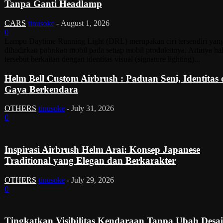
Tanpa Ganti Headlamp
CARS
tinusoke
-
August 1, 2026
0
Lampu Daytime Running Light (DRL) merupakan ciri tersendiri yan
dihadirkan pabrikan mobil pada setiap mobil produksinya. Artinya ha
tersebut berkaitan dengan identitas visual (signature lighting)...
Helm Bell Custom Airbrush : Paduan Seni, Identitas
Gaya Berkendara
OTHERS
tinusoke
-
July 31, 2026
0
Inspirasi Airbrush Helm Arai: Konsep Japanese
Traditional yang Elegan dan Berkarakter
OTHERS
tinusoke
-
July 29, 2026
0
Tingkatkan Visibilitas Kendaraan Tanpa Ubah Desa