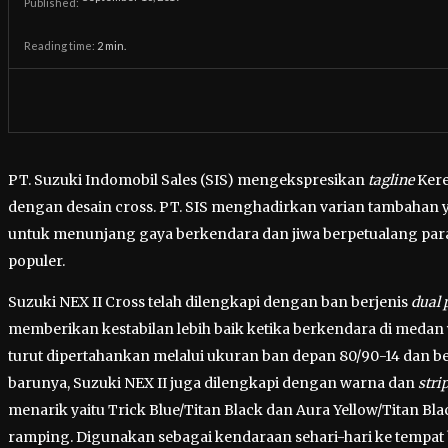
Published:
Reading time:
2
min.
PT. Suzuki Indomobil Sales (SIS) mengekspresikan
tagline
Kere
dengan desain cross. PT. SIS menghadirkan varian tambahan ya
untuk menunjang gaya berkendara dan jiwa berpetualang para
populer.
Suzuki NEX II Cross telah dilengkapi dengan ban berjenis
dual 
memberikan kestabilan lebih baik ketika berkendara di med
turut dipertahankan melalui ukuran ban depan 80/90-14 dan b
barunya, Suzuki NEX II juga dilengkapi dengan warna dan
stri
menarik yaitu Trick Blue/Titan Black dan Aura Yellow/Titan 
ramping. Digunakan sebagai kendaraan sehari-hari ke tempat