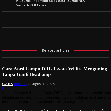
PT. Suzuki Indomobil Sales (SIS)
Suzuki NEX II
Suzuki NEX II Cross
Related articles
Cara Atasi Lampu DRL Toyota Vellfire Menguning
Tanpa Ganti Headlamp
CARS
tinusoke
-
August 1, 2026
0
Lampu Daytime Running Light (DRL) merupakan ciri tersendiri yan
dihadirkan pabrikan mobil pada setiap mobil produksinya. Artinya ha
tersebut berkaitan dengan identitas visual (signature lighting)...