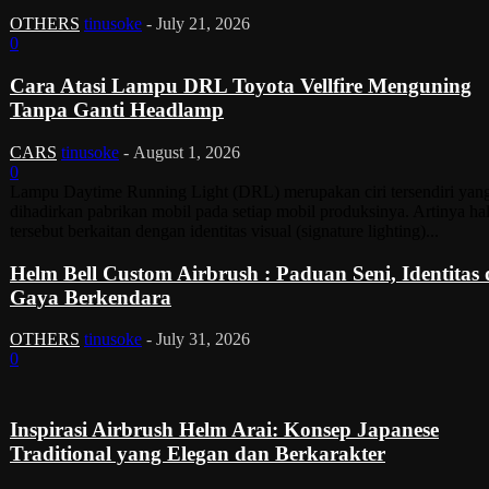
OTHERS
tinusoke
-
July 21, 2026
0
Cara Atasi Lampu DRL Toyota Vellfire Menguning
Tanpa Ganti Headlamp
CARS
tinusoke
-
August 1, 2026
0
Lampu Daytime Running Light (DRL) merupakan ciri tersendiri yan
dihadirkan pabrikan mobil pada setiap mobil produksinya. Artinya ha
tersebut berkaitan dengan identitas visual (signature lighting)...
Helm Bell Custom Airbrush : Paduan Seni, Identitas
Gaya Berkendara
OTHERS
tinusoke
-
July 31, 2026
0
Inspirasi Airbrush Helm Arai: Konsep Japanese
Traditional yang Elegan dan Berkarakter