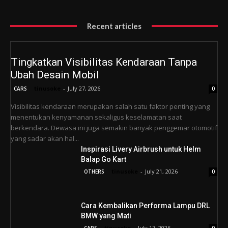
Recent articles
Tingkatkan Visibilitas Kendaraan Tanpa
Ubah Desain Mobil
tinusoke
-
July 27, 2026
CARS
0
Visibilitas kendaraan merupakan salah satu faktor penting yang
menentukan kenyamanan sekaligus keselamatan saat
berkendara. Dewasa ini juga semakin banyak penggemar otomotif
yang sadar akan hal...
Inspirasi Livery Airbrush untuk Helm
Balap Go Kart
tinusoke
-
July 21, 2026
OTHERS
0
Cara Kembalikan Performa Lampu DRL
BMW yang Mati
tinusoke
-
July 17, 2026