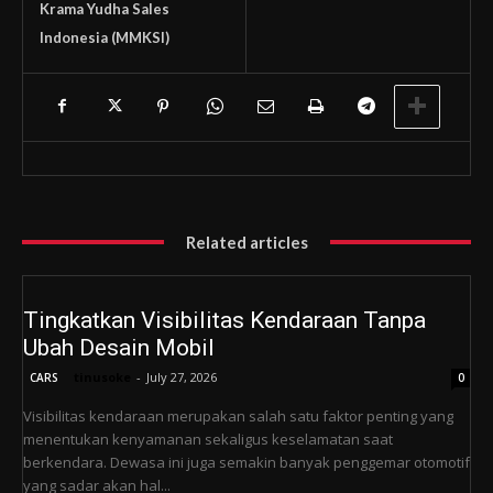
Krama Yudha Sales
Indonesia (MMKSI)
Related articles
Tingkatkan Visibilitas Kendaraan Tanpa
Ubah Desain Mobil
tinusoke
-
July 27, 2026
CARS
0
Visibilitas kendaraan merupakan salah satu faktor penting yang
menentukan kenyamanan sekaligus keselamatan saat
berkendara. Dewasa ini juga semakin banyak penggemar otomotif
yang sadar akan hal...