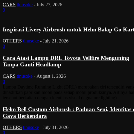
CARS
tinusoke
-
July 27, 2026
0
Inspirasi Livery Airbrush untuk Helm Balap Go Kar
OTHERS
tinusoke
-
July 21, 2026
0
Cara Atasi Lampu DRL Toyota Vellfire Menguning
Tanpa Ganti Headlamp
CARS
tinusoke
-
August 1, 2026
0
Lampu Daytime Running Light (DRL) merupakan ciri tersendiri yan
dihadirkan pabrikan mobil pada setiap mobil produksinya. Artinya ha
tersebut berkaitan dengan identitas visual (signature lighting)...
Helm Bell Custom Airbrush : Paduan Seni, Identitas
Gaya Berkendara
OTHERS
tinusoke
-
July 31, 2026
0