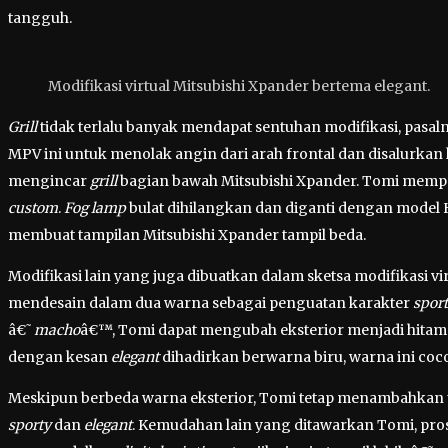
tangguh.
Modifikasi virtual Mitsubishi Xpander bertema elegant.
Grill
tidak terlalu banyak mendapat sentuhan modifikasi, pas
MPV ini untuk menolak angin dari arah frontal dan disalurkan 
mengincar
grill
bagian bawah Mitsubishi Xpander. Tomi mempe
custom
.
Fog lamp
bulat dihilangkan dan diganti dengan model
membuat tampilan Mitsubishi Xpander tampil beda.
Modifikasi lain yang juga dibuatkan dalam sketsa modifikasi v
mendesain dalam dua warna sebagai penguatan karakter
spor
â€˜
macho
â€™, Tomi dapat mengubah eksterior menjadi hitam a
dengan kesan
elegant
dihadirkan berwarna biru, warna ini coco
Meskipun berbeda warna eksterior, Tomi tetap menambahkan t
sporty
dan
elegant
. Kemudahan lain yang ditawarkan Tomi, pros