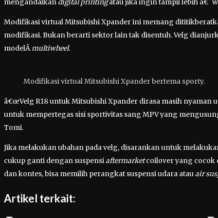
mengandalkan
digital printing
atau jika ingin tampil lebih 
Modifikasi virtual Mitsubishi Xpander ini memang dititikberat
modifikasi. Bukan berarti sektor lain tak disentuh. Velg dia
modelÂ
multiwheel
.
Modifikasi virtual Mitsubishi Xpander bertema sporty.
â€œVelg R18 untuk Mitsubishi Xpander dirasa masih nyaman 
untuk mempertegas sisi sportivitas sang MPV yang mengusun
Tomi.
Jika melakukan ubahan pada velg, disarankan untuk melakuka
cukup ganti dengan suspensi
aftermarket
coilover yang cocok 
dan kontes, bisa memilih perangkat suspensi udara atau
air su
Artikel terkait: