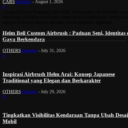
CARS
tinusoke
-
August 1, 2026
0
Lampu Daytime Running Light (DRL) merupakan ciri tersendiri yan
dihadirkan pabrikan mobil pada setiap mobil produksinya. Artinya ha
tersebut berkaitan dengan identitas visual (signature lighting)...
Helm Bell Custom Airbrush : Paduan Seni, Identitas
Gaya Berkendara
OTHERS
tinusoke
-
July 31, 2026
0
Inspirasi Airbrush Helm Arai: Konsep Japanese
Traditional yang Elegan dan Berkarakter
OTHERS
tinusoke
-
July 29, 2026
0
Tingkatkan Visibilitas Kendaraan Tanpa Ubah Desa
Mobil