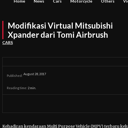
Home
News
Cars
Motorcycle
Others
Vi
Modifikasi Virtual Mitsubishi
Xpander dari Tomi Airbrush
CARS
August 28, 2017
Published:
Reading time:
2
min.
Kehadiran kendaraan Multi Purpose Vehicle (MPV) terbaru kel