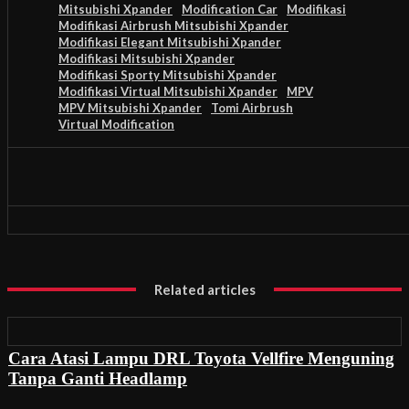
Mitsubishi Xpander
Modification Car
Modifikasi
Modifikasi Airbrush Mitsubishi Xpander
Modifikasi Elegant Mitsubishi Xpander
Modifikasi Mitsubishi Xpander
Modifikasi Sporty Mitsubishi Xpander
Modifikasi Virtual Mitsubishi Xpander
MPV
MPV Mitsubishi Xpander
Tomi Airbrush
Virtual Modification
Related articles
Cara Atasi Lampu DRL Toyota Vellfire Menguning
Tanpa Ganti Headlamp