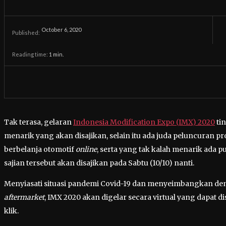
October 6, 2020
Published:
Reading time:
1
min.
Tak terasa, gelaran
Indonesia Modification Expo (IMX) 2020
ti
menarik yang akan disajikan, selain itu ada juda peluncuran p
berbelanja otomotif
online
, serta yang tak kalah menarik ada 
sajian tersebut akan disajikan pada Sabtu (10/10) nanti.
Menyiasati situasi pandemi Covid-19 dan menyeimbangkan de
aftermarket
, IMX 2020 akan digelar secara virtual yang dapat 
klik.