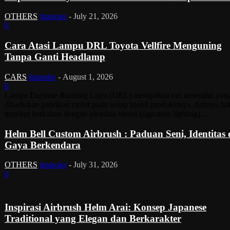
OTHERS
tinusoke
-
July 21, 2026
0
Cara Atasi Lampu DRL Toyota Vellfire Menguning
Tanpa Ganti Headlamp
CARS
tinusoke
-
August 1, 2026
0
Lampu Daytime Running Light (DRL) merupakan ciri tersendiri yan
dihadirkan pabrikan mobil pada setiap mobil produksinya. Artinya ha
tersebut berkaitan dengan identitas visual (signature lighting)...
Helm Bell Custom Airbrush : Paduan Seni, Identitas
Gaya Berkendara
OTHERS
tinusoke
-
July 31, 2026
0
Inspirasi Airbrush Helm Arai: Konsep Japanese
Traditional yang Elegan dan Berkarakter