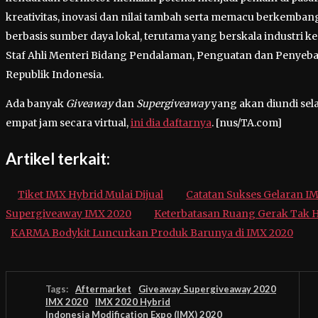
kreativitas, inovasi dan nilai tambah serta memacu berkemb
berbasis sumber daya lokal, terutama yang berskala industri ke
Staf Ahli Menteri Bidang Pendalaman, Penguatan dan Penyeba
Republik Indonesia.
Ada banyak
Giveaway
dan
Supergiveaway
yang akan diundi sel
empat jam secara virtual,
ini dia daftarnya
. [nus/TA.com]
Artikel terkait:
Tiket IMX Hybrid Mulai Dijual
Catatan Sukses Gelaran IM
Supergiveaway IMX 2020
Keterbatasan Ruang Gerak Tak H
KARMA Bodykit Luncurkan Produk Barunya di IMX 2020
Tags:
Aftermarket
Giveaway Supergiveaway 2020
IMX 2020
IMX 2020 Hybrid
Indonesia Modification Expo (IMX) 2020