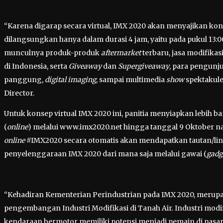
“Karena digarap secara virtual, IMX 2020 akan menyajikan kon
dilangsungkan hanya dalam durasi 4 jam, yaitu pada pukul 13:
munculnya produk-produk
aftermarket
terbaru, jasa modifika
di Indonesia, serta
Giveaway
dan
Supergiveaway
, para pengunj
panggung,
digital imaging
, sampai multimedia
show
spektakule
Director.
Untuk konsep virtual IMX 2020 ini, panitia menyiapkan lebih ban
(
online
) melalui www.imx2020.net hingga tanggal 9 Oktober nant
online
#IMX2020 secara otomatis akan mendapatkan tautan/lin
penyelenggaraan IMX 2020 dari mana saja melalui gawai (
gadg
“Kehadiran Kementerian Perindustrian pada IMX 2020, meru
pengembangan Industri Modifikasi di Tanah Air. Industri modi
kendaraan bermotor memiliki potensi menjadi pemain di pas