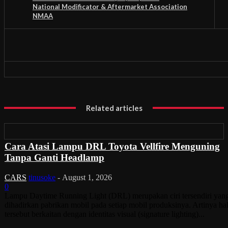
National Modificator & Aftermarket Association
NMAA
Related articles
Cara Atasi Lampu DRL Toyota Vellfire Menguning
Tanpa Ganti Headlamp
CARS
tinusoke
-
August 1, 2026
0
Lampu Daytime Running Light (DRL) merupakan ciri tersendiri yan
dihadirkan pabrikan mobil pada setiap mobil produksinya. Artinya ha
tersebut berkaitan dengan identitas visual (signature lighting)...