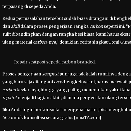
terpasang di sepeda Anda.
Kedua permasalahan tersebut sudah biasa ditangani di bengke
dan
skill
dalam proses pengerjaan rangka
carbon
seperti ini. 
sulit dibandingkan dengan rangka besi biasa, kami harus ekstra
ulang material
carbon
-nya,” demikian cerita singkat Tomi Guna
Repair seatpost sepeda carbon branded.
Proses pengerjaan
seatpost
pun juga tak kalah rumitnya deng
yang baru saja ditangani
crew
bengkelnya ini, harus melewati
carbon
kevlar-nya, hingga yang paling menentukan yakni tah
repaint
menjadi bagian akhir, di mana pengecatan ulang terseb
Jika Anda ingin berkonsultasi mengenai hal ini, bisa menghub
665 untuk konsultasi secara gratis. [nus/TA.com]