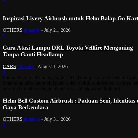
Inspirasi Livery Airbrush untuk Helm Balap Go Kar
OTHERS
tinusoke
-
July 21, 2026
0
Cara Atasi Lampu DRL Toyota Vellfire Menguning
Tanpa Ganti Headlamp
CARS
tinusoke
-
August 1, 2026
0
Lampu Daytime Running Light (DRL) merupakan ciri tersendiri yan
dihadirkan pabrikan mobil pada setiap mobil produksinya. Artinya ha
tersebut berkaitan dengan identitas visual (signature lighting)...
Helm Bell Custom Airbrush : Paduan Seni, Identitas
Gaya Berkendara
OTHERS
tinusoke
-
July 31, 2026
0