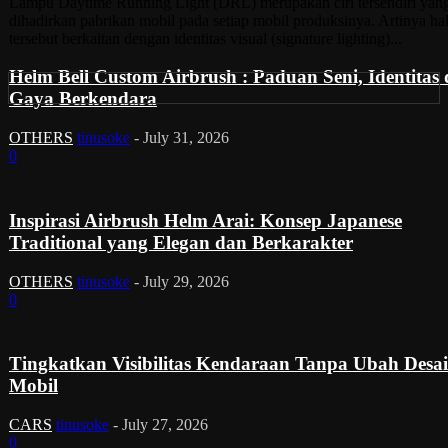
Lampu Daytime Running Light (DRL) merupakan ciri tersendiri yan
dihadirkan pabrikan mobil pada setiap mobil produksinya. Artinya ha
tersebut berkaitan dengan identitas visual (signature lighting)...
Helm Bell Custom Airbrush : Paduan Seni, Identitas
Gaya Berkendara
OTHERS
tinusoke
-
July 31, 2026
0
Inspirasi Airbrush Helm Arai: Konsep Japanese
Traditional yang Elegan dan Berkarakter
OTHERS
tinusoke
-
July 29, 2026
0
Tingkatkan Visibilitas Kendaraan Tanpa Ubah Desa
Mobil
CARS
tinusoke
-
July 27, 2026
0