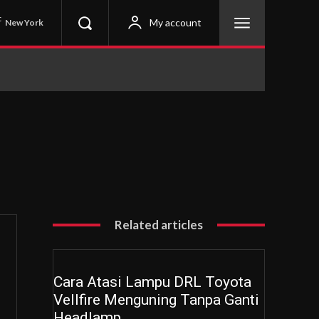
C
My account
New York
Related articles
Cara Atasi Lampu DRL Toyota
Vellfire Menguning Tanpa Ganti
Headlamp