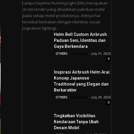
Lampu Daytime Running Light (DRL) merupakan
ciri tersendiri yang dihadirkan pabrikan mobil
pada setiap mobil produksinya. Artinya hal
tersebut berkaitan dengan identitas visual
(signature lighting)...
Helm Bell Custom Airbrush :
Paduan Seni, Identitas dan
Gaya Berkendara
tinusoke
-
July 31, 2026
OTHERS
0
Inspirasi Airbrush Helm Arai:
Konsep Japanese
Traditional yang Elegan dan
Berkarakter
tinusoke
-
July 29, 2026
OTHERS
0
Tingkatkan Visibilitas
Kendaraan Tanpa Ubah
Desain Mobil