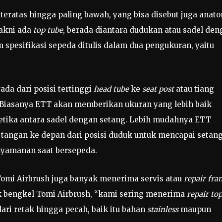
teratas hingga paling bawah, yang bisa disebut juga anat
yakni ada
top tube
, berada diantara dudukan atau sadel den
 spesifikasi sepeda ditulis dalam dua pengukuran, yaitu
ada dari posisi tertinggi
head tube
ke
seat post
atau tiang
 Biasanya ETT akan memberikan ukuran yang lebih baik
etika antara sadel dengan setang. Lebih mudahnya ETT
 tangan ke depan dari posisi duduk untuk mencapai setan
nyamanan saat bersepeda.
 Tomi Airbrush juga banyak menerima servis atau
repair fra
k bengkel Tomi Airbrush, “kami sering menerima
repair to
ri retak hingga pecah, baik itu bahan
stainless
maupun