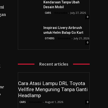
Kendaraan Tanpa Ubah
omi
Desain Mobil
tinusoke
-
July 27, 2026
CARS
gan
0
Inspirasi Livery Airbrush
untuk Helm Balap Go Kart
tinusoke
-
July 21, 2026
OTHERS
0
Recent articles
g
Cara Atasi Lampu DRL Toyota
me
Vellfire Menguning Tanpa Ganti
p
Headlamp
tinusoke
-
August 1, 2026
CARS
0