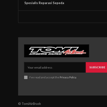
Spesialis Reparasi Sepeda
SUBSCRIBE
I've read and accept the
Privacy Policy
.
© TomiAirBrush