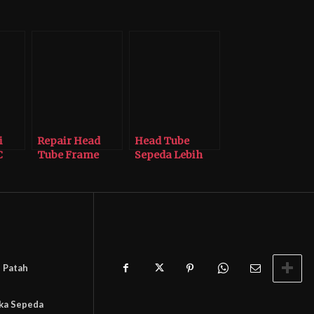
i
Repair Head
Head Tube
C
Tube Frame
Sepeda Lebih
Carbon Sepeda
Beresiko Retak
 Patah
gka Sepeda