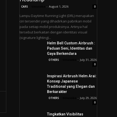
tinusoke
-
August 1, 2026
CARS
0
Lampu Daytime Running Light (DRL) merupakan
ciri tersendiri yang dihadirkan pabrikan mobil
pada setiap mobil produksinya. Artinya hal
tersebut berkaitan dengan identitas visual
(signature lighting)...
Helm Bell Custom Airbrush :
Paduan Seni, Identitas dan
Gaya Berkendara
tinusoke
-
July 31, 2026
OTHERS
0
Inspirasi Airbrush Helm Arai:
Konsep Japanese
Traditional yang Elegan dan
Berkarakter
tinusoke
-
July 29, 2026
OTHERS
0
Tingkatkan Visibilitas