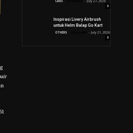
tinusoke
-
July 27, 2026
CARS
0
Inspirasi Livery Airbrush
untuk Helm Balap Go Kart
tinusoke
-
July 21, 2026
OTHERS
0
ng
air
an
51