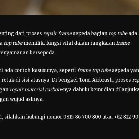
nting dari proses
repair frame
sepeda bagian
top tube
ada
na
top tube
memiliki fungsi vital dalam rangkaian
frame
 kenyamanan bersepeda.
ni ada contoh kasusunya, seperti
frame top tube
sepeda ya
retak di sisi atasnya. Di bengkel Tomi Airbrush, proses
rep
ngan
repair material carbon
-nya dahulu kemudian dilanjutk
gan wujud aslinya.
, silahkan hubungi nomor 0815 86 700 800 atau +62 812 90