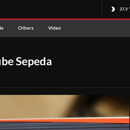
27.3
le
Others
Video
ube Sepeda