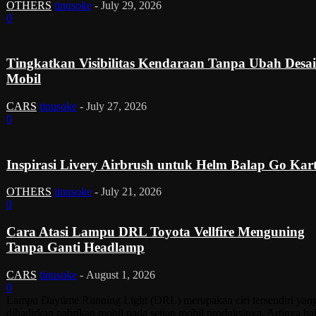
OTHERS
tinusoke
-
July 29, 2026
0
Tingkatkan Visibilitas Kendaraan Tanpa Ubah Desa
Mobil
CARS
tinusoke
-
July 27, 2026
0
Inspirasi Livery Airbrush untuk Helm Balap Go Kar
OTHERS
tinusoke
-
July 21, 2026
0
Cara Atasi Lampu DRL Toyota Vellfire Menguning
Tanpa Ganti Headlamp
CARS
tinusoke
-
August 1, 2026
0
Lampu Daytime Running Light (DRL) merupakan ciri tersendiri yan
dihadirkan pabrikan mobil pada setiap mobil produksinya. Artinya ha