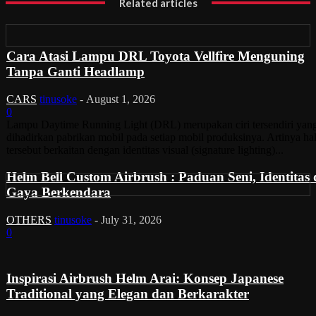
Related articles
Cara Atasi Lampu DRL Toyota Vellfire Menguning
Tanpa Ganti Headlamp
CARS
tinusoke
-
August 1, 2026
0
Lampu Daytime Running Light (DRL) merupakan ciri tersendiri yan
dihadirkan pabrikan mobil pada setiap mobil produksinya. Artinya ha
tersebut berkaitan dengan identitas visual (signature lighting)...
Helm Bell Custom Airbrush : Paduan Seni, Identitas
Gaya Berkendara
OTHERS
tinusoke
-
July 31, 2026
0
Inspirasi Airbrush Helm Arai: Konsep Japanese
Traditional yang Elegan dan Berkarakter