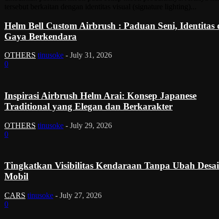
tersebut berkaitan dengan identitas visual (signature lighting)...
Helm Bell Custom Airbrush : Paduan Seni, Identitas
Gaya Berkendara
OTHERS
tinusoke
-
July 31, 2026
0
Inspirasi Airbrush Helm Arai: Konsep Japanese
Traditional yang Elegan dan Berkarakter
OTHERS
tinusoke
-
July 29, 2026
0
Tingkatkan Visibilitas Kendaraan Tanpa Ubah Desa
Mobil
CARS
tinusoke
-
July 27, 2026
0