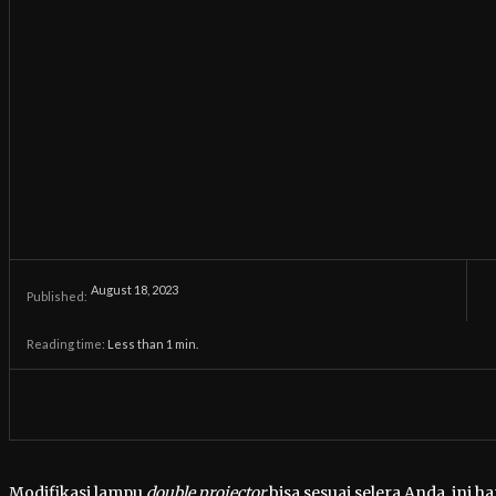
August 18, 2023
Published:
Reading time:
Less than 1
min.
Modifikasi lampu
double projector
bisa sesuai selera Anda, ini h