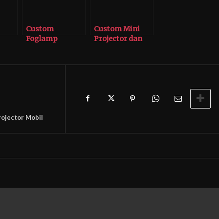
Custom
Custom Mini
Foglamp
Projector dan
Projector
Foglamp Toyota
ang
Toyota Kijang
Raize
Innova Zenix
rojector Mobil