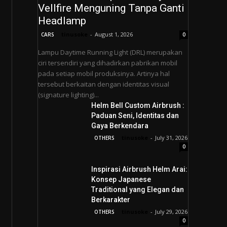
Vellfire Menguning Tanpa Ganti
Headlamp
tinusoke
-
August 1, 2026
CARS
0
Lampu Daytime Running Light (DRL) merupakan
ciri tersendiri yang dihadirkan pabrikan mobil
pada setiap mobil produksinya. Artinya hal
tersebut berkaitan dengan identitas visual
(signature lighting)...
Helm Bell Custom Airbrush :
Paduan Seni, Identitas dan
Gaya Berkendara
tinusoke
-
July 31, 2026
OTHERS
0
Inspirasi Airbrush Helm Arai:
Konsep Japanese
Traditional yang Elegan dan
Berkarakter
tinusoke
-
July 29, 2026
OTHERS
0