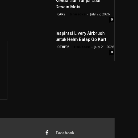
Kendaraan Tanpa Ubah
Desain Mobil
tinusoke
-
July 27, 2026
CARS
0
Inspirasi Livery Airbrush
untuk Helm Balap Go Kart
tinusoke
-
July 21, 2026
OTHERS
0
Facebook