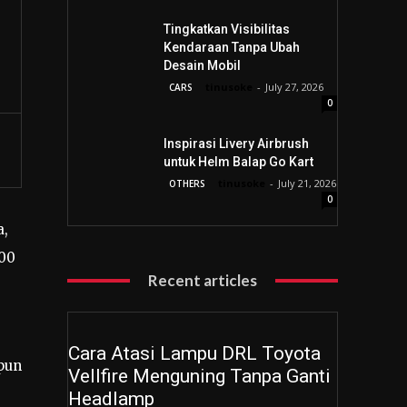
Tingkatkan Visibilitas
Kendaraan Tanpa Ubah
Desain Mobil
tinusoke
-
July 27, 2026
CARS
0
Inspirasi Livery Airbrush
untuk Helm Balap Go Kart
tinusoke
-
July 21, 2026
OTHERS
0
a,
700
Recent articles
Cara Atasi Lampu DRL Toyota
pun
Vellfire Menguning Tanpa Ganti
Headlamp