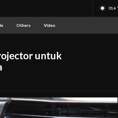
31.6
le
Others
Video
ojector untuk
a