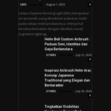
tinusoke
-
August 1, 2026
CARS
0
Lampu Daytime Running Light (DRL) merupakan
ciri tersendiri yang dihadirkan pabrikan mobil
pada setiap mobil produksinya. Artinya hal
tersebut berkaitan dengan identitas visual
(signature lighting)...
Helm Bell Custom Airbrush :
Paduan Seni, Identitas dan
Gaya Berkendara
tinusoke
-
July 31, 2026
OTHERS
0
Inspirasi Airbrush Helm Arai:
Konsep Japanese
Traditional yang Elegan dan
Berkarakter
tinusoke
-
July 29, 2026
OTHERS
0
Tingkatkan Visibilitas