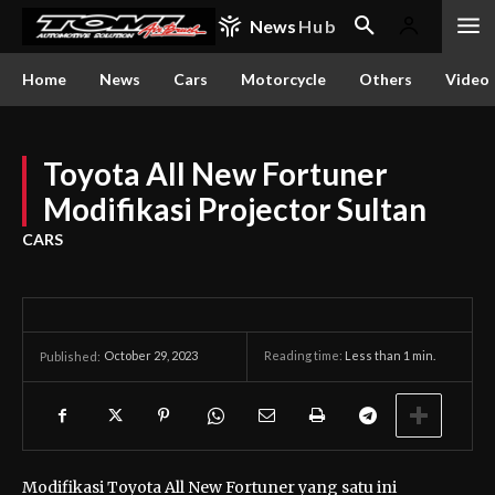
News
Hub
Home
News
Cars
Motorcycle
Others
Video
Toyota All New Fortuner
Modifikasi Projector Sultan
CARS
October 29, 2023
Reading time:
Less than 1
min.
Published:
Modifikasi Toyota All New Fortuner yang satu ini