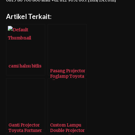
0815 86 700 800 atau +62 812 9051 665. [nus/TA.com]
Artikel Terkait:
cami halısı bitlis
Pasang Projector
Foglamp Toyota
All New Avanza
Ganti Projector
Custom Lampu
Toyota Fortuner
Double Projector