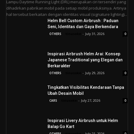
Lampu Daytime Running Light (DRL) merupakan ciri tersendiri yang
dihadirkan pabrikan mobil pada setiap mobil produksinya. Artinya
hal tersebut berkaitan dengan identitas visual (signature lighting)...
Helm Bell Custom Airbrush : Paduan
Seni, Identitas dan Gaya Berkendara
tinusoke
-
July 31, 2026
OTHERS
0
Inspirasi Airbrush Helm Arai: Konsep
Japanese Traditional yang Elegan dan
Berkarakter
tinusoke
-
July 29, 2026
OTHERS
0
Tingkatkan Visibilitas Kendaraan Tanpa
Ubah Desain Mobil
tinusoke
-
July 27, 2026
CARS
0
Inspirasi Livery Airbrush untuk Helm
Balap Go Kart
tinusoke
-
July 21, 2026
OTHERS
0