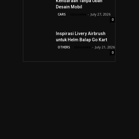
Kendaraan Tanpa Ubah
Desain Mobil
tinusoke
-
July 27, 2026
CARS
0
Inspirasi Livery Airbrush
untuk Helm Balap Go Kart
tinusoke
-
July 21, 2026
OTHERS
0