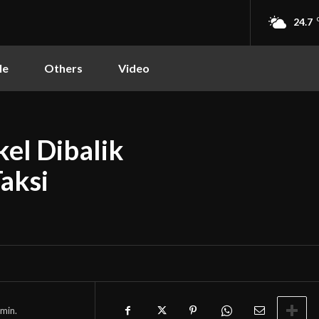
24.7
le
Others
Video
el Dibalik
aksi
min.