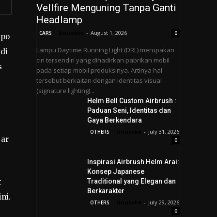
Vellfire Menguning Tanpa Ganti
Headlamp
tinusoke
-
August 1, 2026
CARS
0
xpo
Lampu Daytime Running Light (DRL) merupakan
 di
ciri tersendiri yang dihadirkan pabrikan mobil
s
pada setiap mobil produksinya. Artinya hal
tersebut berkaitan dengan identitas visual
(signature lighting)...
Helm Bell Custom Airbrush :
Paduan Seni, Identitas dan
Gaya Berkendara
tinusoke
-
July 31, 2026
OTHERS
jar
0
Inspirasi Airbrush Helm Arai:
Konsep Japanese
t
Traditional yang Elegan dan
Berkarakter
ni.
tinusoke
-
July 29, 2026
OTHERS
0