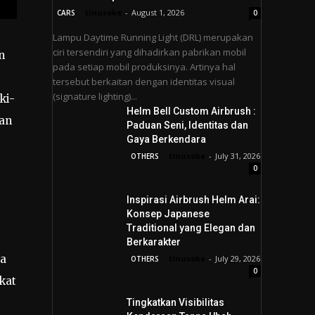
tinusoke
-
August 1, 2026
CARS
0
Lampu Daytime Running Light (DRL) merupakan
ciri tersendiri yang dihadirkan pabrikan mobil
n
pada setiap mobil produksinya. Artinya hal
tersebut berkaitan dengan identitas visual
(signature lighting)...
ki-
Helm Bell Custom Airbrush :
gan
Paduan Seni, Identitas dan
Gaya Berkendara
tinusoke
-
July 31, 2026
OTHERS
0
Inspirasi Airbrush Helm Arai:
Konsep Japanese
Traditional yang Elegan dan
Berkarakter
sa
tinusoke
-
July 29, 2026
OTHERS
0
kat
Tingkatkan Visibilitas