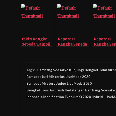
Bikin Rangka
Reparasi
Reparasi
Sepeda Tampil
Rangka Sepeda
Rangka Se
Beda di Bengkel
di Bengkel Tomi
di Bengkel
Tomi Airbrush
Airbrush
Airbrush
Tags:
Bambang Soesatyo Kunjungi Bengkel Tomi Airb
Bamsoet Juri Misterius LiveModz 2020
Bamsoet Mystery Judge LiveModz 2020
Bengkel Tomi Airbrush Kedatangan Bambang Soesaty
Indonesia Modification Expo (IMX) 2020 Hybrid
LiveM