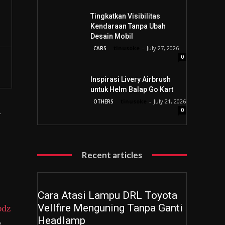
Tingkatkan Visibilitas
Kendaraan Tanpa Ubah
Desain Mobil
tinusoke
-
July 27, 2026
CARS
0
Inspirasi Livery Airbrush
untuk Helm Balap Go Kart
tinusoke
-
July 21, 2026
OTHERS
0
i
Recent articles
Cara Atasi Lampu DRL Toyota
Vellfire Menguning Tanpa Ganti
odz
Headlamp
s