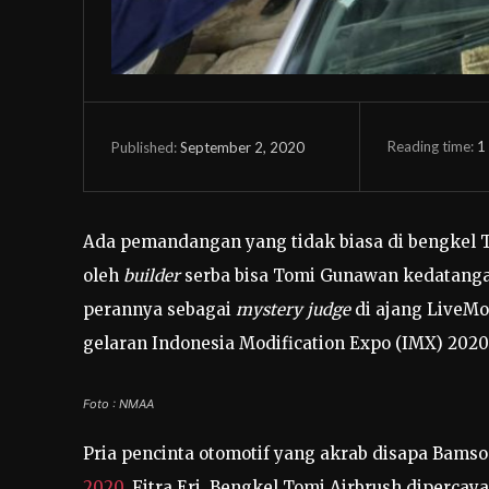
Reading time:
1
September 2, 2020
Published:
Ada pemandangan yang tidak biasa di bengkel To
oleh
builder
serba bisa Tomi Gunawan kedatanga
perannya sebagai
mystery judge
di ajang LiveMo
gelaran Indonesia Modification Expo (IMX) 2020 
Foto : NMAA
Pria pencinta otomotif yang akrab disapa Bamsoe
2020
, Fitra Eri. Bengkel Tomi Airbrush dipercay