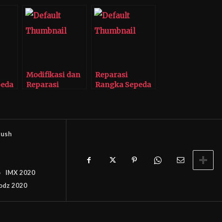
Modifikasi dan
Reparasi
peda
Reparasi
Rangka Sepeda
 Tomi
Sepeda di
di Bengkel Tomi
Bengkel Tomi
Airbrush
Airbrush
rush
o
IMX 2020
odz 2020