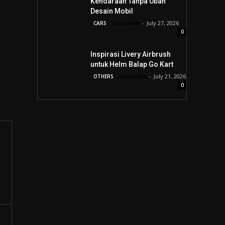
Kendaraan Tanpa Ubah
Desain Mobil
tinusoke
-
July 27, 2026
CARS
0
Inspirasi Livery Airbrush
untuk Helm Balap Go Kart
tinusoke
-
July 21, 2026
OTHERS
0