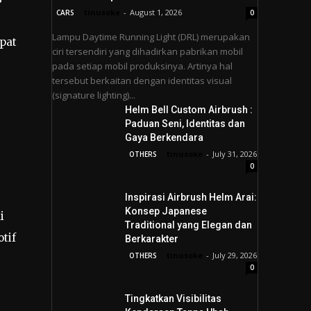
tinusoke
-
August 1, 2026
CARS
0
Lampu Daytime Running Light (DRL) merupakan
apat
ciri tersendiri yang dihadirkan pabrikan mobil
pada setiap mobil produksinya. Artinya hal
tersebut berkaitan dengan identitas visual
(signature lighting)...
Helm Bell Custom Airbrush :
Paduan Seni, Identitas dan
Gaya Berkendara
tinusoke
-
July 31, 2026
OTHERS
0
Inspirasi Airbrush Helm Arai:
Konsep Japanese
i
Traditional yang Elegan dan
tif
Berkarakter
tinusoke
-
July 29, 2026
OTHERS
0
Tingkatkan Visibilitas