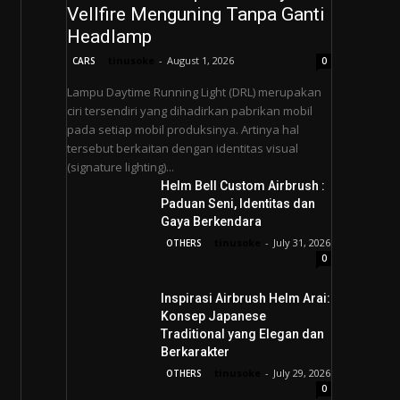
Vellfire Menguning Tanpa Ganti
Headlamp
tinusoke
-
August 1, 2026
CARS
0
Lampu Daytime Running Light (DRL) merupakan
ciri tersendiri yang dihadirkan pabrikan mobil
pada setiap mobil produksinya. Artinya hal
tersebut berkaitan dengan identitas visual
(signature lighting)...
Helm Bell Custom Airbrush :
Paduan Seni, Identitas dan
Gaya Berkendara
tinusoke
-
July 31, 2026
OTHERS
0
Inspirasi Airbrush Helm Arai:
Konsep Japanese
Traditional yang Elegan dan
Berkarakter
tinusoke
-
July 29, 2026
OTHERS
0