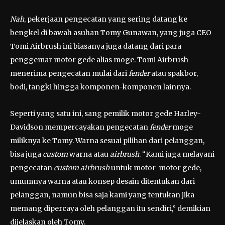
Nah
, pekerjaan pengecatan yang sering datang ke
bengkel di bawah asuhan Tomy Gunawan, yang juga CEO
Tomi Airbrush ini biasanya juga datang dari para
penggemar motor gede alias moge. Tomi Airbrush
menerima pengecatan mulai dari
fender
atau spakbor,
bodi, tangki hingga komponen-komponen lainnya.
Seperti yang satu ini, sang pemilik motor gede Harley-
Davidson mempercayakan pengecatan
fender
moge
miliknya ke Tomy. Warna sesuai pilihan dari pelanggan,
bisa juga
custom
warna atau
airbrush
. “Kami juga melayani
pengecatan
custom airbrush
untuk motor-motor gede,
umumnya warna atau konsep desain ditentukan dari
pelanggan, namun bisa saja kami yang tentukan jika
memang dipercaya oleh pelanggan itu sendiri,” demikian
dijelaskan oleh Tomy.