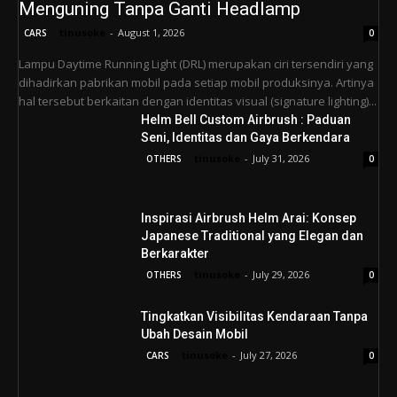
Menguning Tanpa Ganti Headlamp
tinusoke
-
August 1, 2026
CARS
0
Lampu Daytime Running Light (DRL) merupakan ciri tersendiri yang
dihadirkan pabrikan mobil pada setiap mobil produksinya. Artinya
hal tersebut berkaitan dengan identitas visual (signature lighting)...
Helm Bell Custom Airbrush : Paduan
Seni, Identitas dan Gaya Berkendara
tinusoke
-
July 31, 2026
OTHERS
0
Inspirasi Airbrush Helm Arai: Konsep
Japanese Traditional yang Elegan dan
Berkarakter
tinusoke
-
July 29, 2026
OTHERS
0
Tingkatkan Visibilitas Kendaraan Tanpa
Ubah Desain Mobil
tinusoke
-
July 27, 2026
CARS
0