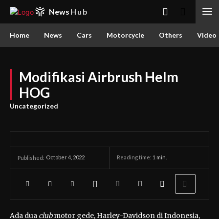
News
Hub
Home
News
Cars
Motorcycle
Others
Video
Modifikasi Airbrush Helm
HOG
Uncategorized
October 4, 2022
Reading time:
1
min.
Published:
Ada dua
club
motor gede, Harley-Davidson di Indonesia,