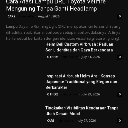
Cara Atasi Lampu DRL Toyota Vellfire
Menguning Tanpa Ganti Headlamp
tinusoke
-
August 1, 2026
CARS
0
Lampu Daytime Running Light (DRL) merupakan ciri tersendiri yang
dihadirkan pabrikan mobil pada setiap mobil produksinya. Artinya
hal tersebut berkaitan dengan identitas visual (signature lighting)...
Helm Bell Custom Airbrush : Paduan
Seni, Identitas dan Gaya Berkendara
tinusoke
-
July 31, 2026
OTHERS
0
Inspirasi Airbrush Helm Arai: Konsep
Japanese Traditional yang Elegan dan
Berkarakter
tinusoke
-
July 29, 2026
OTHERS
0
Tingkatkan Visibilitas Kendaraan Tanpa
Ubah Desain Mobil
tinusoke
-
July 27, 2026
CARS
0