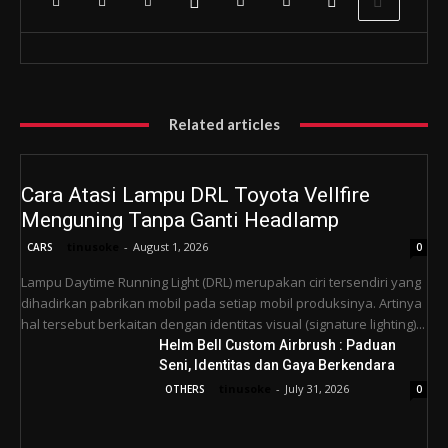
Related articles
Cara Atasi Lampu DRL Toyota Vellfire
Menguning Tanpa Ganti Headlamp
tinusoke
-
August 1, 2026
CARS
0
Lampu Daytime Running Light (DRL) merupakan ciri tersendiri yang
dihadirkan pabrikan mobil pada setiap mobil produksinya. Artinya
hal tersebut berkaitan dengan identitas visual (signature lighting)...
Helm Bell Custom Airbrush : Paduan
Seni, Identitas dan Gaya Berkendara
tinusoke
-
July 31, 2026
OTHERS
0