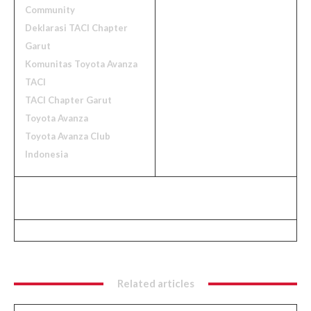
Community
Deklarasi TACI Chapter
Garut
Komunitas Toyota Avanza
TACI
TACI Chapter Garut
Toyota Avanza
Toyota Avanza Club
Indonesia
Related articles