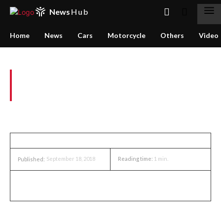
News
Hub
Home
News
Cars
Motorcycle
Others
Video
Selamat Atas Berdirinya TACI
Chapter Garut
NEWS
September 18, 2018
Reading time:
1
min.
Published:
Toyota Avanza Club Indonesia (TACI) semakin