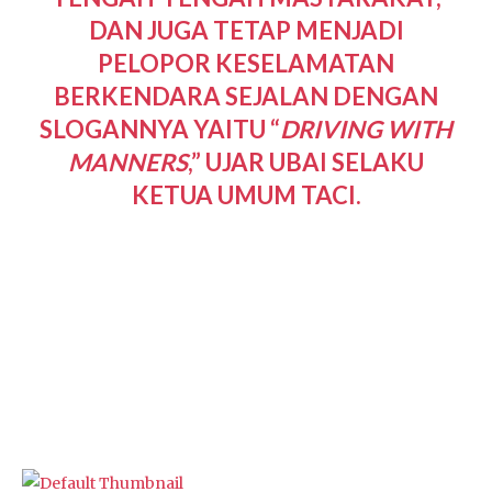
DAN JUGA TETAP MENJADI
PELOPOR KESELAMATAN
BERKENDARA SEJALAN DENGAN
SLOGANNYA YAITU “
DRIVING WITH
MANNERS
,” UJAR UBAI SELAKU
KETUA UMUM TACI.
Selamat atas Deklarasi TACI chapter Garut semoga
semakin jaya, kompak, solid dan sukses selalu.
[nus/TA.com]
Artikel terkait: