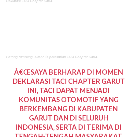
Deklarasi TACI Chapter Garut.
Prosesi potong tumpeng menjadi simbol resmi berdirinya
TACI
Chapter
Garut. Kemudian dilanjut dengan
penandatanganan berkas pengukuhan pengurus
chapter
dan berkas pengesahan
chapter
Garut oleh ketua umum.
Potong tumpeng, simbolis peresmian TACI Chapter Garut.
Â€ŒSAYA BERHARAP DI MOMEN
DEKLARASI TACI CHAPTER GARUT
INI, TACI DAPAT MENJADI
KOMUNITAS OTOMOTIF YANG
BERKEMBANG DI KABUPATEN
GARUT DAN DI SELURUH
INDONESIA, SERTA DI TERIMA DI
TENGAH-TENGAH MASYARAKAT,