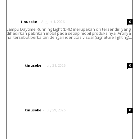
Cara Atasi Lampu DRL Toyota Vellfire
Menguning Tanpa Ganti Headlamp
tinusoke
-
August 1, 2026
CARS
0
Lampu Daytime Running Light (DRL) merupakan ciri tersendiri yang
dihadirkan pabrikan mobil pada setiap mobil produksinya. Artinya
hal tersebut berkaitan dengan identitas visual (signature lighting)...
Helm Bell Custom Airbrush : Paduan Seni,
Identitas dan Gaya Berkendara
tinusoke
-
July 31, 2026
OTHERS
0
Inspirasi Airbrush Helm Arai: Konsep
Japanese Traditional yang Elegan dan
Berkarakter
tinusoke
-
July 29, 2026
OTHERS
0
Tingkatkan Visibilitas Kendaraan Tanpa
Ubah Desain Mobil