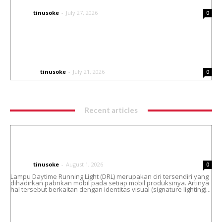
tinusoke
-
July 27, 2026
CARS
0
Inspirasi Livery Airbrush untuk Helm Balap
Go Kart
tinusoke
-
July 21, 2026
OTHERS
0
Recent articles
Cara Atasi Lampu DRL Toyota Vellfire
Menguning Tanpa Ganti Headlamp
tinusoke
-
August 1, 2026
CARS
0
Lampu Daytime Running Light (DRL) merupakan ciri tersendiri yang
dihadirkan pabrikan mobil pada setiap mobil produksinya. Artinya
hal tersebut berkaitan dengan identitas visual (signature lighting)...
Helm Bell Custom Airbrush : Paduan Seni,
Identitas dan Gaya Berkendara