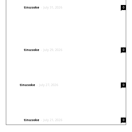
tinusoke
-
July 31, 2026
OTHERS
0
Inspirasi Airbrush Helm Arai: Konsep
Japanese Traditional yang Elegan dan
Berkarakter
tinusoke
-
July 29, 2026
OTHERS
0
Tingkatkan Visibilitas Kendaraan Tanpa
Ubah Desain Mobil
tinusoke
-
July 27, 2026
CARS
0
Inspirasi Livery Airbrush untuk Helm Balap
Go Kart
tinusoke
-
July 21, 2026
OTHERS
0