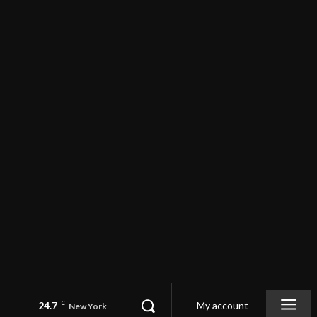
24.7
C
My account
New York