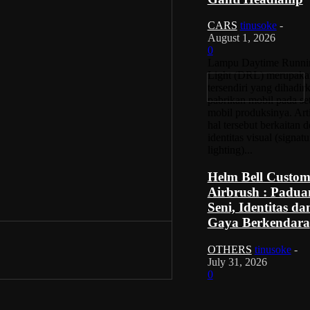
CARS
tinusoke
-
August 1, 2026
0
Lampu Daytime Runni
Light (DRL) merupakan
tersendiri yang dihadir
pabrikan mobil pada se
mobil produksinya. Art
hal tersebut berkaitan 
identitas visual (signatu
lighting)...
Helm Bell Custo
Airbrush : Padua
Seni, Identitas da
Gaya Berkendara
OTHERS
tinusoke
-
July 31, 2026
0