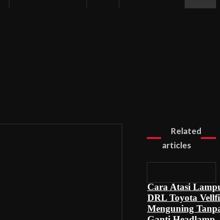
Related
articles
Cara Atasi Lamp
DRL Toyota Vellfi
Menguning Tanp
Ganti Headlamp