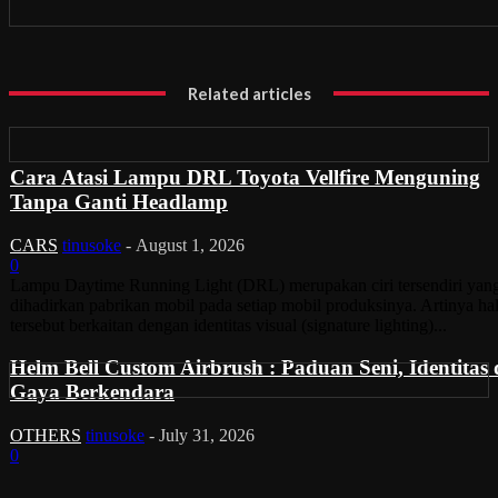
Related articles
Cara Atasi Lampu DRL Toyota Vellfire Menguning
Tanpa Ganti Headlamp
CARS
tinusoke
-
August 1, 2026
0
Lampu Daytime Running Light (DRL) merupakan ciri tersendiri yan
dihadirkan pabrikan mobil pada setiap mobil produksinya. Artinya ha
tersebut berkaitan dengan identitas visual (signature lighting)...
Helm Bell Custom Airbrush : Paduan Seni, Identitas
Gaya Berkendara
OTHERS
tinusoke
-
July 31, 2026
0