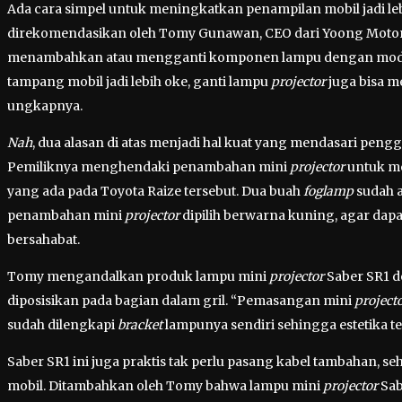
Ada cara simpel untuk meningkatkan penampilan mobil jadi leb
direkomendasikan oleh Tomy Gunawan, CEO dari Yoong Motor 
menambahkan atau mengganti komponen lampu dengan mod
tampang mobil jadi lebih oke, ganti lampu
projector
juga bisa 
ungkapnya.
Nah
, dua alasan di atas menjadi hal kuat yang mendasari peng
Pemiliknya menghendaki penambahan mini
projector
untuk me
yang ada pada Toyota Raize tersebut. Dua buah
foglamp
sudah 
penambahan mini
projector
dipilih berwarna kuning, agar dapat
bersahabat.
Tomy mengandalkan produk lampu mini
projector
Saber SR1 d
diposisikan pada bagian dalam gril. “Pemasangan mini
project
sudah dilengkapi
bracket
lampunya sendiri sehingga estetika te
Saber SR1 ini juga praktis tak perlu pasang kabel tambahan, seh
mobil. Ditambahkan oleh Tomy bahwa lampu mini
projector
Sab