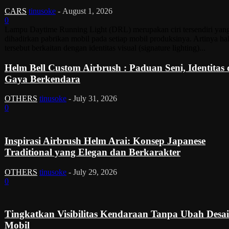
CARS
tinusoke
-
August 1, 2026
0
Lampu Daytime Running Light (DRL) merupakan ciri tersendiri yan
dihadirkan pabrikan mobil pada setiap mobil produksinya. Artinya ha
tersebut berkaitan dengan identitas visual (signature lighting)...
Helm Bell Custom Airbrush : Paduan Seni, Identitas
Gaya Berkendara
OTHERS
tinusoke
-
July 31, 2026
0
Inspirasi Airbrush Helm Arai: Konsep Japanese
Traditional yang Elegan dan Berkarakter
OTHERS
tinusoke
-
July 29, 2026
0
Tingkatkan Visibilitas Kendaraan Tanpa Ubah Desa
Mobil