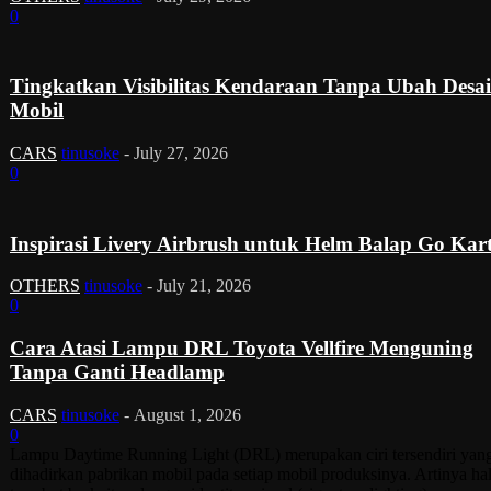
0
Tingkatkan Visibilitas Kendaraan Tanpa Ubah Desa
Mobil
CARS
tinusoke
-
July 27, 2026
0
Inspirasi Livery Airbrush untuk Helm Balap Go Kar
OTHERS
tinusoke
-
July 21, 2026
0
Cara Atasi Lampu DRL Toyota Vellfire Menguning
Tanpa Ganti Headlamp
CARS
tinusoke
-
August 1, 2026
0
Lampu Daytime Running Light (DRL) merupakan ciri tersendiri yan
dihadirkan pabrikan mobil pada setiap mobil produksinya. Artinya ha