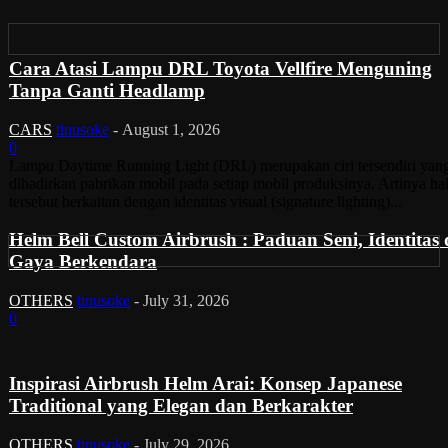
Cara Atasi Lampu DRL Toyota Vellfire Menguning
Tanpa Ganti Headlamp
CARS
tinusoke
-
August 1, 2026
0
Lampu Daytime Running Light (DRL) merupakan ciri tersendiri yan
dihadirkan pabrikan mobil pada setiap mobil produksinya. Artinya ha
tersebut berkaitan dengan identitas visual (signature lighting)...
Helm Bell Custom Airbrush : Paduan Seni, Identitas
Gaya Berkendara
OTHERS
tinusoke
-
July 31, 2026
0
Inspirasi Airbrush Helm Arai: Konsep Japanese
Traditional yang Elegan dan Berkarakter
OTHERS
tinusoke
-
July 29, 2026