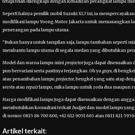
tetapi telah dilengkapi dengan kehadiran perangkat lampu mi
Seperti halnya pemilik mobil Suzuki XL7 ini, ia mempercayak
modifikasi lampu Yoong Motor Jakarta untuk memasangkan 
penerangan pada lampu utama.
“Bukan hanya untuk tampilan saja, lampu tambahan seperti mi
membantu lampu utama di segala medan yang dibutuhkan pen
Model dan warna lampu mini
projector
juga dapat disesuaikan 
pun bervariasi serta pastinya terjangkau. Oh ya
guys
, di bengke
atau penambahan lampu
projector
, bengkel yang satu atap de
servis atau
repair
lampu, mika lampu untuk roda dua maupun r
Harga modifikasi lampu juga dapat disesuaikan dengan angga
membutuhkan konsultasi terkait
budget
dan model lampu yang 
di nomor 0815 86 700 800, +62 812 9051 665 atau 0811 821 5959
Artikel terkait: