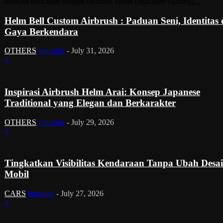
tersebut berkaitan dengan identitas visual (signature lighting)...
Helm Bell Custom Airbrush : Paduan Seni, Identitas
Gaya Berkendara
OTHERS
tinusoke
-
July 31, 2026
0
Inspirasi Airbrush Helm Arai: Konsep Japanese
Traditional yang Elegan dan Berkarakter
OTHERS
tinusoke
-
July 29, 2026
0
Tingkatkan Visibilitas Kendaraan Tanpa Ubah Desa
Mobil
CARS
tinusoke
-
July 27, 2026
0