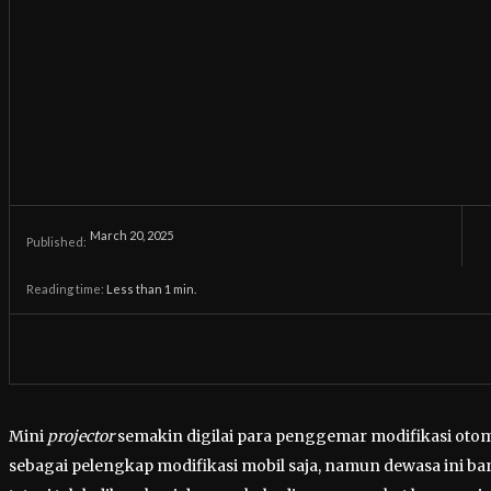
March 20, 2025
Published:
Reading time:
Less than 1
min.
Mini
projector
semakin digilai para penggemar modifikasi otomo
sebagai pelengkap modifikasi mobil saja, namun dewasa ini b