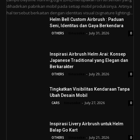
dihadirkan pabrikan mobil pada setiap mobil produksinya. Artinya
hal tersebut berkaitan dengan identitas visual (signature lighting)...
Helm Bell Custom Airbrush : Paduan
Seni, Identitas dan Gaya Berkendara
tinusoke
-
July 31, 2026
OTHERS
0
Inspirasi Airbrush Helm Arai: Konsep
Japanese Traditional yang Elegan dan
Berkarakter
tinusoke
-
July 29, 2026
OTHERS
0
Tingkatkan Visibilitas Kendaraan Tanpa
Ubah Desain Mobil
tinusoke
-
July 27, 2026
CARS
0
Inspirasi Livery Airbrush untuk Helm
Balap Go Kart
tinusoke
-
July 21, 2026
OTHERS
0