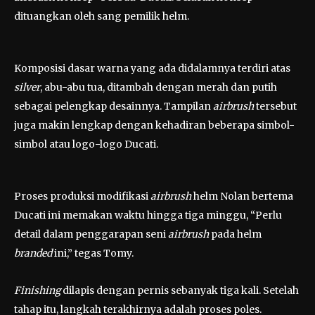
dituangkan oleh sang pemilik helm.
Komposisi dasar warna yang ada didalamnya terdiri atas
silver
, abu-abu tua, ditambah dengan merah dan putih
sebagai pelengkap desainnya. Tampilan
airbrush
tersebut
juga makin lengkap dengan kehadiran beberapa simbol-
simbol atau logo-logo Ducati.
Proses produksi modifikasi
airbrush
helm Nolan bertema
Ducati ini memakan waktu hingga tiga minggu, “Perlu
detail dalam penggarapan seni
airbrush
pada helm
branded
ini,” tegas Tomy.
Finishing
dilapis dengan pernis sebanyak tiga kali. Setelah
tahap itu, langkah terakhirnya adalah proses poles.