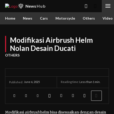
News
Hub
Home
News
Cars
Motorcycle
Others
Video
Modifikasi Airbrush Helm
Nolan Desain Ducati
OTHERS
June 6, 2025
Reading time:
Less than 1
min.
Published:
Modifikasi
airbrush
helm bisa disesuaikan dengan desain