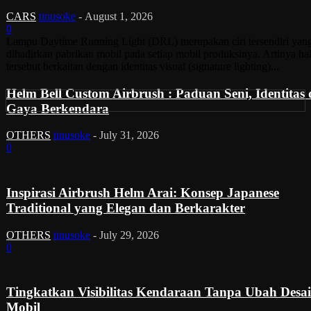
CARS
tinusoke
-
August 1, 2026
0
Lampu Daytime Running Light (DRL) merupakan ciri tersendiri yan
dihadirkan pabrikan mobil pada setiap mobil produksinya. Artinya ha
tersebut berkaitan dengan identitas visual (signature lighting)...
Helm Bell Custom Airbrush : Paduan Seni, Identitas
Gaya Berkendara
OTHERS
tinusoke
-
July 31, 2026
0
Inspirasi Airbrush Helm Arai: Konsep Japanese
Traditional yang Elegan dan Berkarakter
OTHERS
tinusoke
-
July 29, 2026
0
Tingkatkan Visibilitas Kendaraan Tanpa Ubah Desa
Mobil