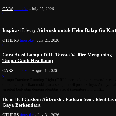
CARS
tinusoke
-
July 27, 2026
0
Inspirasi Livery Airbrush untuk Helm Balap Go Kar
OTHERS
tinusoke
-
July 21, 2026
0
Cara Atasi Lampu DRL Toyota Vellfire Menguning
Tanpa Ganti Headlamp
CARS
tinusoke
-
August 1, 2026
0
Lampu Daytime Running Light (DRL) merupakan ciri tersendiri yan
dihadirkan pabrikan mobil pada setiap mobil produksinya. Artinya ha
tersebut berkaitan dengan identitas visual (signature lighting)...
Helm Bell Custom Airbrush : Paduan Seni, Identitas
Gaya Berkendara
OTHERS
tinusoke
-
July 31, 2026