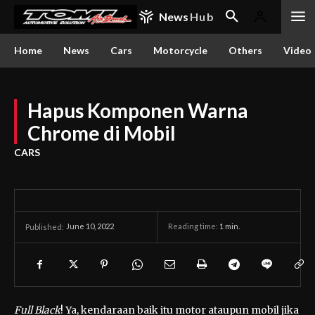
News
Hub
Home
News
Cars
Motorcycle
Others
Video
Hapus Komponen Warna
Chrome di Mobil
CARS
June 10, 2022
Reading time:
1
min.
Published:
Full Black
! Ya, kendaraan baik itu motor ataupun mobil jika