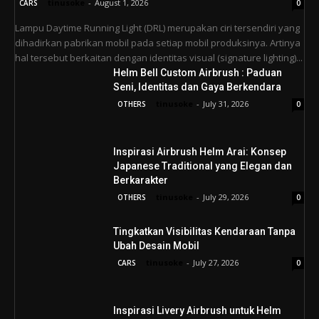
tinusoke
-
August 1, 2026
CARS
0
Lampu Daytime Running Light (DRL) merupakan ciri tersendiri yang
dihadirkan pabrikan mobil pada setiap mobil produksinya. Artinya
hal tersebut berkaitan dengan identitas visual (signature lighting)...
Helm Bell Custom Airbrush : Paduan
Seni, Identitas dan Gaya Berkendara
tinusoke
-
July 31, 2026
OTHERS
0
Inspirasi Airbrush Helm Arai: Konsep
Japanese Traditional yang Elegan dan
Berkarakter
tinusoke
-
July 29, 2026
OTHERS
0
Tingkatkan Visibilitas Kendaraan Tanpa
Ubah Desain Mobil
tinusoke
-
July 27, 2026
CARS
0
Inspirasi Livery Airbrush untuk Helm