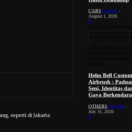
CARS
tinusoke
-
August 1, 2026
0
Lampu Daytime Runni
Light (DRL) merupakan
tersendiri yang dihadir
pabrikan mobil pada se
mobil produksinya. Art
hal tersebut berkaitan 
identitas visual (signatu
lighting)...
Helm Bell Custo
Airbrush : Padua
Seni, Identitas da
Gaya Berkendara
OTHERS
tinusoke
-
July 31, 2026
ng, seperti di Jakarta
0