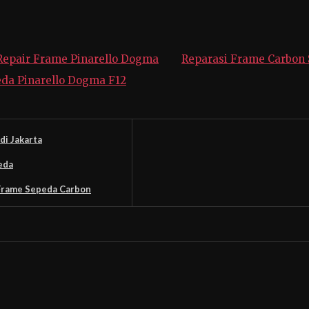
Repair Frame Pinarello Dogma
Reparasi Frame Carbon 
eda Pinarello Dogma F12
i Jakarta
eda
 Frame Sepeda Carbon