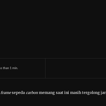
ss than 1
min.
r frame
sepeda
carbon
memang saat ini masih tergolong jara