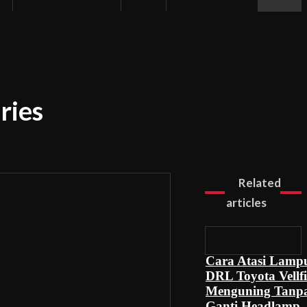
ries
Related
articles
Cara Atasi Lamp
DRL Toyota Vellfi
Menguning Tanp
Ganti Headlamp