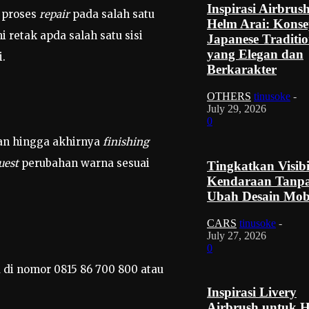
Inspirasi Airbrus
m proses
repair
pada salah satu
Helm Arai: Kons
 retak apda salah satu sisi
Japanese Traditio
yang Elegan dan
i.
Berkarakter
OTHERS
tinusoke
-
July 29, 2026
0
an hingga akhirnya
finishing
uest
perubahan warna sesuai
Tingkatkan Visibi
Kendaraan Tanp
Ubah Desain Mob
CARS
tinusoke
-
July 27, 2026
0
 di nomor 0815 86 700 800 atau
Inspirasi Livery
Airbrush untuk 