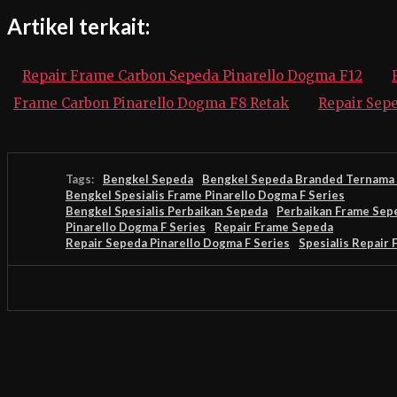
Artikel terkait:
Repair Frame Carbon Sepeda Pinarello Dogma F12
Frame Carbon Pinarello Dogma F8 Retak
Repair Sep
Tags:
Bengkel Sepeda
Bengkel Sepeda Branded Ternama d
Bengkel Spesialis Frame Pinarello Dogma F Series
Bengkel Spesialis Perbaikan Sepeda
Perbaikan Frame Sep
Pinarello Dogma F Series
Repair Frame Sepeda
Repair Sepeda Pinarello Dogma F Series
Spesialis Repair