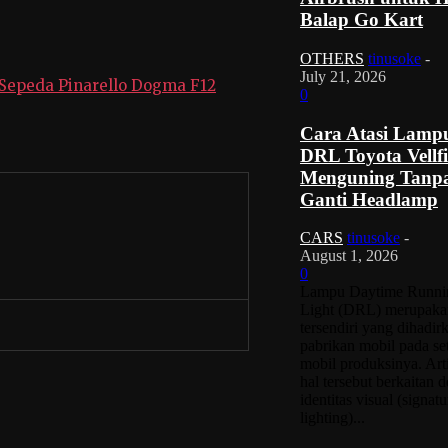
Balap Go Kart
OTHERS
tinusoke
-
July 21, 2026
Sepeda Pinarello Dogma F12
0
Cara Atasi Lamp
DRL Toyota Vellfi
Menguning Tanp
Ganti Headlamp
CARS
tinusoke
-
August 1, 2026
0
Lampu Daytime Runni
Light (DRL) merupakan
tersendiri yang dihadir
pabrikan mobil pada se
mobil produksinya. Art
hal tersebut berkaitan 
identitas visual (signatu
lighting)...