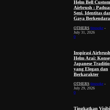
Helm Bell Custo
Airbrush : Padua
Seni, Identitas da
Gaya Berkendara
OTHERS
tinusoke
-
July 31, 2026
0
Inspirasi Airbrus
Helm Arai: Kons
Japanese Traditio
yang Elegan dan
Berkarakter
OTHERS
tinusoke
-
July 29, 2026
0
Tingkatkan Visibi