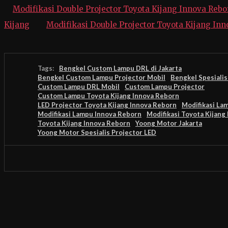
Modifikasi Double Projector Toyota Kijang Innova Rebo
Kijang
Modifikasi Double Projector Toyota Kijang In
Tags:
Bengkel Custom Lampu DRL di Jakarta
Bengkel Custom Lampu Projector Mobil
Bengkel Spesiali
Custom Lampu DRL Mobil
Custom Lampu Projector
Custom Lampu Toyota Kijang Innova Reborn
LED Projector Toyota Kijang Innova Reborn
Modifikasi La
Modifikasi Lampu Innova Reborn
Modifikasi Toyota Kijang
Toyota Kijang Innova Reborn
Yoong Motor Jakarta
Yoong Motor Spesialis Projector LED