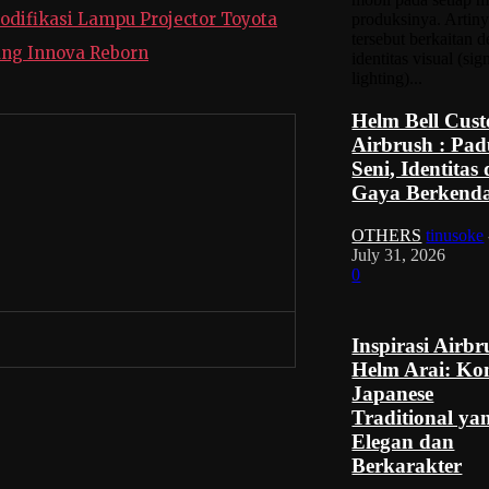
odifikasi Lampu Projector Toyota
produksinya. Artiny
tersebut berkaitan 
ang Innova Reborn
identitas visual (sig
lighting)...
Helm Bell Cus
Airbrush : Pa
Seni, Identitas
Gaya Berkend
OTHERS
tinusoke
July 31, 2026
0
Inspirasi Airbr
Helm Arai: Ko
Japanese
Traditional ya
Elegan dan
Berkarakter