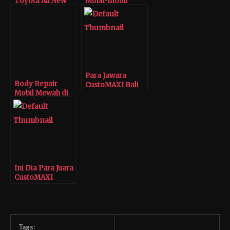
Toyota All New
Mobil-mobil
Veloz
Mewah di Tomi
Airbrush
Para Jawara
Body Repair
CustoMAXI Bali
Mobil Mewah di
Padukan
Tomi Airbrush
Teknologi dan
Konsep
Tradisional
Ini Dia Para Juara
CustoMAXI
Yogyakarta
Tags: