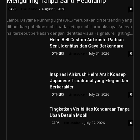
Menguning Tanpa Ganti Headlamp
tinusoke
-
August 1, 2026
CARS
0
Lampu Daytime Running Light (DRL) merupakan ciri tersendiri yang
dihadirkan pabrikan mobil pada setiap mobil produksinya. Artinya
hal tersebut berkaitan dengan identitas visual (signature lighting)...
Helm Bell Custom Airbrush : Paduan
Seni, Identitas dan Gaya Berkendara
tinusoke
-
July 31, 2026
OTHERS
0
Inspirasi Airbrush Helm Arai: Konsep
Japanese Traditional yang Elegan dan
Berkarakter
tinusoke
-
July 29, 2026
OTHERS
0
Tingkatkan Visibilitas Kendaraan Tanpa
Ubah Desain Mobil
tinusoke
-
July 27, 2026
CARS
0