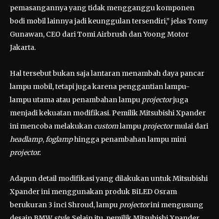
pemasangannya yang tidak mengganggu komponen
bodi mobil lainnya jadi keunggulan tersendiri,” jelas Tomy
Gunawan, CEO dari Tomi Airbrush dan Yoong Motor
Jakarta.
Hal tersebut bukan saja lantaran menambah daya pancar
lampu mobil, tetapi juga karena penggantian lampu-
lampu utama atau penambahan lampu
projector
juga
menjadi kekuatan modifikasi. Pemilik Mitsubishi Xpander
ini mencoba melakukan
custom
lampu
projector
mulai dari
headlamp
,
foglamp
hingga penambahan lampu mini
projector.
Adapun detail modifikasi yang dilakukan untuk Mitsubishi
Xpander ini menggunakan produk BiLED Osram
berukuran 3 inci Shroud, lampu
projector
ini mengusung
desain BMW
style
. Selain itu, pemilik Mitsubishi Xpander