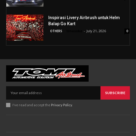
Inspirasi Livery Airbrush untuk Helm
Balap Go Kart
tinusoke
-
July 21, 2026
OTHERS
0
SUBSCRIBE
I've read and accept the
Privacy Policy
.