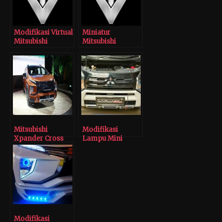
Modifikasi Virtual
Miniatur
Mitsubishi
Mitsubishi
Xpander dari
Xpander Buatan
Tomi Airbrush
Tomi Airbrush
Mitsubishi
Modifikasi
Xpander Cross
Lampu Mini
Siap Bermain di
Projector
Segmen
Mitsubishi
Crossover
Xpander
Modifikasi