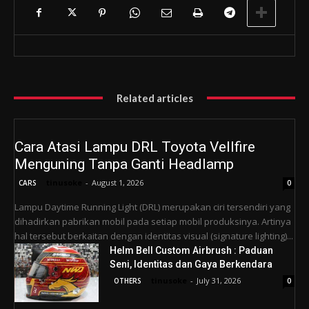
Related articles
Cara Atasi Lampu DRL Toyota Vellfire
Menguning Tanpa Ganti Headlamp
tinusoke
-
August 1, 2026
CARS
0
Lampu Daytime Running Light (DRL) merupakan ciri tersendiri yang
dihadirkan pabrikan mobil pada setiap mobil produksinya. Artinya
hal tersebut berkaitan dengan identitas visual (signature lighting)...
Helm Bell Custom Airbrush : Paduan
Seni, Identitas dan Gaya Berkendara
tinusoke
-
July 31, 2026
OTHERS
0