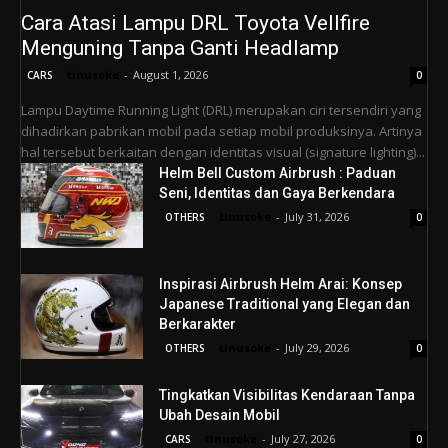
Cara Atasi Lampu DRL Toyota Vellfire
Menguning Tanpa Ganti Headlamp
tinusoke
-
August 1, 2026
CARS
0
Lampu Daytime Running Light (DRL) merupakan ciri tersendiri yang
dihadirkan pabrikan mobil pada setiap mobil produksinya. Artinya
hal tersebut berkaitan dengan identitas visual (signature lighting)...
Helm Bell Custom Airbrush : Paduan
Seni, Identitas dan Gaya Berkendara
tinusoke
-
July 31, 2026
OTHERS
0
Inspirasi Airbrush Helm Arai: Konsep
Japanese Traditional yang Elegan dan
Berkarakter
tinusoke
-
July 29, 2026
OTHERS
0
Tingkatkan Visibilitas Kendaraan Tanpa
Ubah Desain Mobil
tinusoke
-
July 27, 2026
CARS
0