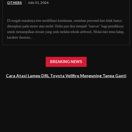
OTHERS
July 31, 2026
Di tengah maraknya tren modifikasi kendaraan, sentuhan personal kini tidak hanya
diterapkan pada motor atau mobil. Helm pun ikut menjadi "kanvas" bagi pemiliknya
untuk menampilkan desain yang unik melalui teknik airbrush. Mulai dari tema balap,
karakter ilustrasi,...
BREAKING NEWS
Cara Atasi Lampu DRL Toyota Vellfire Menguning Tanpa Ganti
Headlamp