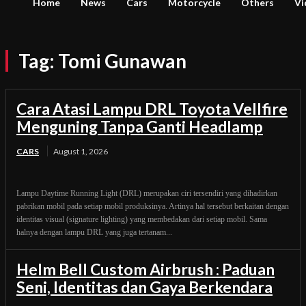
Home
News
Cars
Motorcycle
Others
Vi
Tag:
Tomi Gunawan
Cara Atasi Lampu DRL Toyota Vellfire
Menguning Tanpa Ganti Headlamp
CARS
August 1, 2026
Lampu Daytime Running Light (DRL) merupakan ciri tersendiri yang dihadirkan
pabrikan mobil pada setiap mobil produksinya. Artinya hal tersebut berkaitan dengan
identitas visual (signature lighting) yang membedakan dari setiap mobil. Sama
halnya dengan lampu DRL yang juga tertanam...
Helm Bell Custom Airbrush : Paduan
Seni, Identitas dan Gaya Berkendara