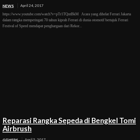
April 24, 2017
NEWS
https://www.youtube.com/watch?v=pTr1TQntBkM Acara yang dihelat Ferrari Jakarta
dalam rangka memperingati 70 tahun kiprah Ferrari di dunia otomotif bertajuk Ferrari
Festival of Speed mendapat penghargaan dari Rekor...
Reparasi Rangka Sepeda di Bengkel Tomi
Airbrush
April 5, 2017
OTHERS