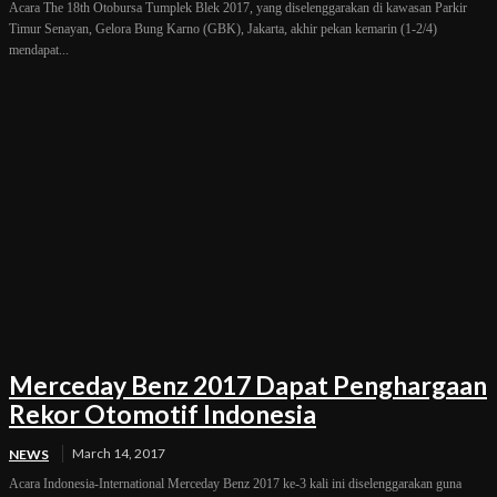
Acara The 18th Otobursa Tumplek Blek 2017, yang diselenggarakan di kawasan Parkir
Timur Senayan, Gelora Bung Karno (GBK), Jakarta, akhir pekan kemarin (1-2/4)
mendapat...
Merceday Benz 2017 Dapat Penghargaan
Rekor Otomotif Indonesia
March 14, 2017
NEWS
Acara Indonesia-International Merceday Benz 2017 ke-3 kali ini diselenggarakan guna