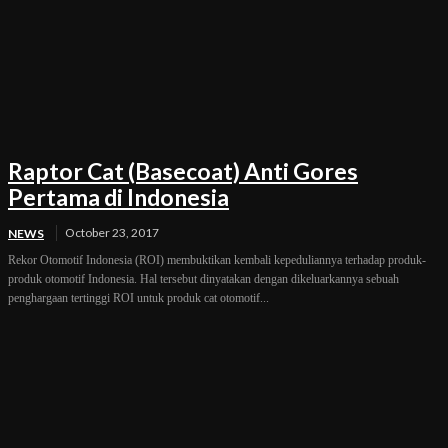
Raptor Cat (Basecoat) Anti Gores
Pertama di Indonesia
October 23, 2017
NEWS
Rekor Otomotif Indonesia (ROI) membuktikan kembali kepeduliannya terhadap produk-
produk otomotif Indonesia. Hal tersebut dinyatakan dengan dikeluarkannya sebuah
penghargaan tertinggi ROI untuk produk cat otomotif...