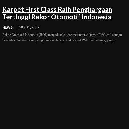
Karpet First Class Raih Penghargaan
Tertinggi Rekor Otomotif Indonesia
May 31, 2017
NEWS
Rekor Otomotif Indonesia (ROI) menjadi saksi dari peluncuran karpet PVC coil dengan
ketebalan dan kekuatan paling baik diantara produk karpet PVC coil lainnya, yang...