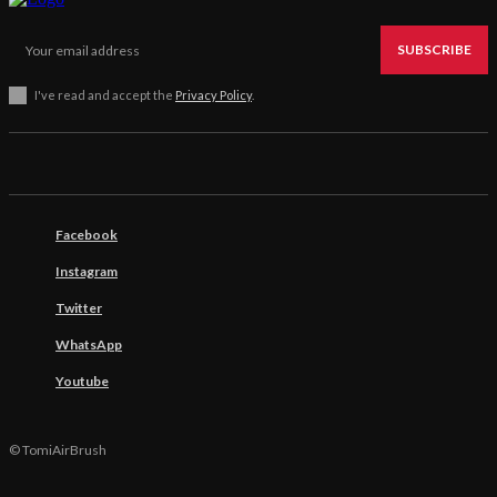
SUBSCRIBE
I've read and accept the
Privacy Policy
.
Facebook
Instagram
Twitter
WhatsApp
Youtube
© TomiAirBrush