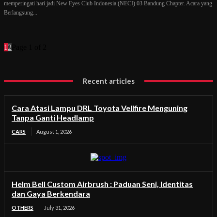
memperingati hari jadi New Eyes Club Indonesia (NECI) 03 Bandung Chapter. Acara yang
Berlangsung...
1
2
Page 1 of 2
Recent articles
Cara Atasi Lampu DRL Toyota Vellfire Menguning
Tanpa Ganti Headlamp
CARS
August 1, 2026
Helm Bell Custom Airbrush : Paduan Seni, Identitas
dan Gaya Berkendara
OTHERS
July 31, 2026