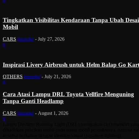
0
Tingkatkan Visibilitas Kendaraan Tanpa Ubah Desa
Mobil
CARS
tinusoke
-
July 27, 2026
0
Inspirasi Livery Airbrush untuk Helm Balap Go Kar
OTHERS
tinusoke
-
July 21, 2026
0
Cara Atasi Lampu DRL Toyota Vellfire Menguning
Tanpa Ganti Headlamp
CARS
tinusoke
-
August 1, 2026
0
Lampu Daytime Running Light (DRL) merupakan ciri tersendiri yan
dihadirkan pabrikan mobil pada setiap mobil produksinya. Artinya ha
tersebut berkaitan dengan identitas visual (signature lighting)...