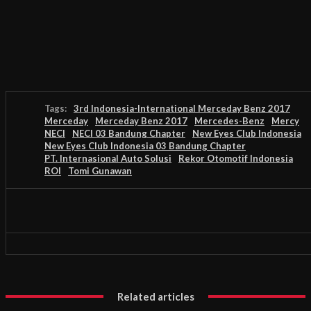
Tags:
3rd Indonesia-International Merceday Benz 2017
Merceday
Merceday Benz 2017
Mercedes-Benz
Mercy
NECI
NECI 03 Bandung Chapter
New Eyes Club Indonesia
New Eyes Club Indonesia 03 Bandung Chapter
PT. Internasional Auto Solusi
Rekor Otomotif Indonesia
ROI
Tomi Gunawan
Related articles