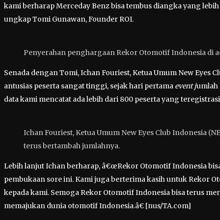
kami berharap Merceday Benz bisa tembus diangka yang lebih
ungkap Tomi Gunawan, Founder ROI.
Penyerahan penghargaan Rekor Otomotif Indonesia di a
Senada dengan Tomi, Ichan Fouriest, Ketua Umum New Eyes C
antusias peserta sangat tinggi, sejak hari pertama
event j
umlah 
data kami mencatat ada lebih dari 800 peserta yang teregistrasi
Ichan Fouriest, Ketua Umum New Eyes Club Indonesia (NEC
terus bertambah jumlahnya.
Lebih lanjut Ichan berharap, â€œRekor Otomotif Indonesia bisa 
pembukaan sore ini. Kami juga berterima kasih untuk Rekor Ot
kepada kami. Semoga Rekor Otomotif Indonesia bisa terus men
memajukan dunia otomotif Indonesia.â€ [nus/TA.com]