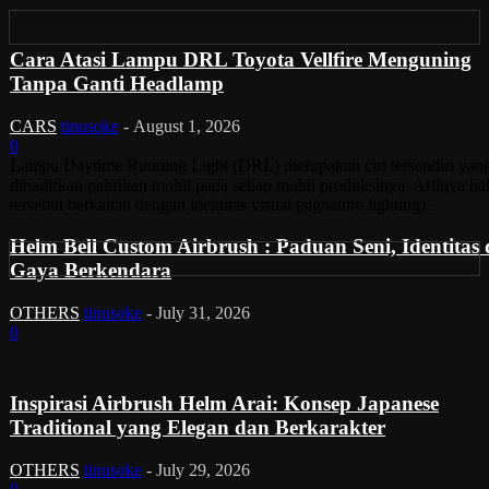
Cara Atasi Lampu DRL Toyota Vellfire Menguning
Tanpa Ganti Headlamp
CARS
tinusoke
-
August 1, 2026
0
Lampu Daytime Running Light (DRL) merupakan ciri tersendiri yan
dihadirkan pabrikan mobil pada setiap mobil produksinya. Artinya ha
tersebut berkaitan dengan identitas visual (signature lighting)...
Helm Bell Custom Airbrush : Paduan Seni, Identitas
Gaya Berkendara
OTHERS
tinusoke
-
July 31, 2026
0
Inspirasi Airbrush Helm Arai: Konsep Japanese
Traditional yang Elegan dan Berkarakter
OTHERS
tinusoke
-
July 29, 2026