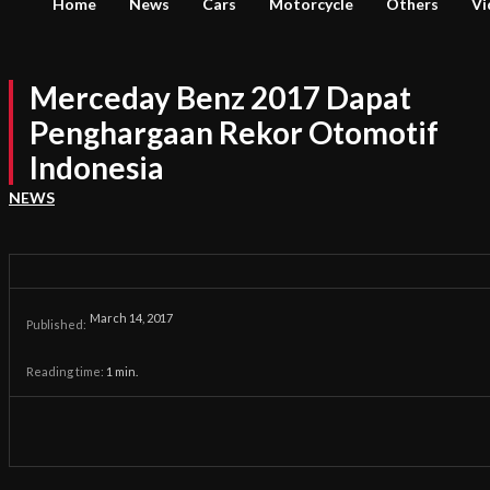
Home
News
Cars
Motorcycle
Others
Vi
Merceday Benz 2017 Dapat
Penghargaan Rekor Otomotif
Indonesia
NEWS
March 14, 2017
Published:
Reading time:
1
min.