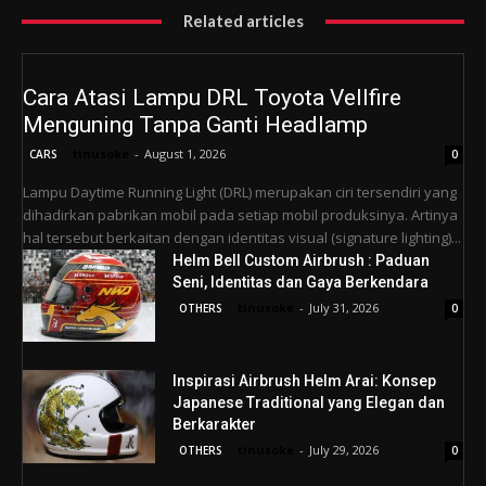
Related articles
Cara Atasi Lampu DRL Toyota Vellfire
Menguning Tanpa Ganti Headlamp
tinusoke
-
August 1, 2026
CARS
0
Lampu Daytime Running Light (DRL) merupakan ciri tersendiri yang
dihadirkan pabrikan mobil pada setiap mobil produksinya. Artinya
hal tersebut berkaitan dengan identitas visual (signature lighting)...
Helm Bell Custom Airbrush : Paduan
Seni, Identitas dan Gaya Berkendara
tinusoke
-
July 31, 2026
OTHERS
0
Inspirasi Airbrush Helm Arai: Konsep
Japanese Traditional yang Elegan dan
Berkarakter
tinusoke
-
July 29, 2026
OTHERS
0