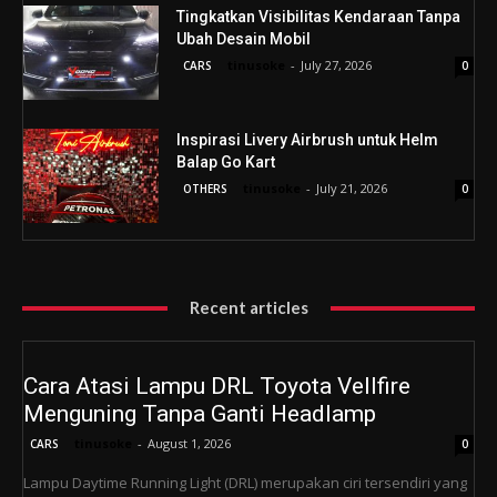
Tingkatkan Visibilitas Kendaraan Tanpa
Ubah Desain Mobil
tinusoke
-
July 27, 2026
CARS
0
Inspirasi Livery Airbrush untuk Helm
Balap Go Kart
tinusoke
-
July 21, 2026
OTHERS
0
Recent articles
Cara Atasi Lampu DRL Toyota Vellfire
Menguning Tanpa Ganti Headlamp
tinusoke
-
August 1, 2026
CARS
0
Lampu Daytime Running Light (DRL) merupakan ciri tersendiri yang