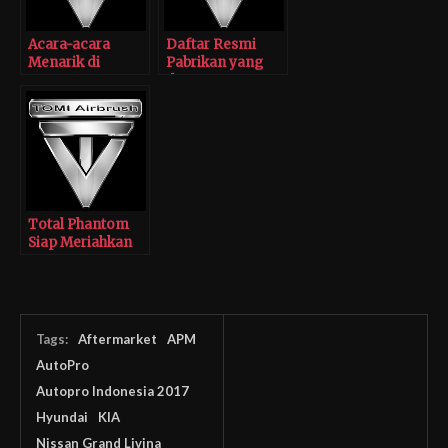
Acara-acara
Daftar Resmi
Menarik di
Pabrikan yang
AutoPro
Ikut Serta GIIAS
Indonesia 2017
2017
Total Phantom
Siap Meriahkan
IIMS 2017
Tags:
Aftermarket
APM
AutoPro
Autopro Indonesia 2017
Hyundai
KIA
Nissan Grand Livina