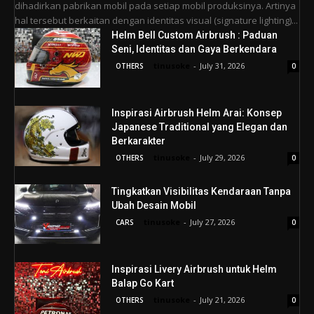
dihadirkan pabrikan mobil pada setiap mobil produksinya. Artinya
hal tersebut berkaitan dengan identitas visual (signature lighting)...
Helm Bell Custom Airbrush : Paduan
Seni, Identitas dan Gaya Berkendara
tinusoke
-
July 31, 2026
OTHERS
0
Inspirasi Airbrush Helm Arai: Konsep
Japanese Traditional yang Elegan dan
Berkarakter
tinusoke
-
July 29, 2026
OTHERS
0
Tingkatkan Visibilitas Kendaraan Tanpa
Ubah Desain Mobil
tinusoke
-
July 27, 2026
CARS
0
Inspirasi Livery Airbrush untuk Helm
Balap Go Kart
tinusoke
-
July 21, 2026
OTHERS
0