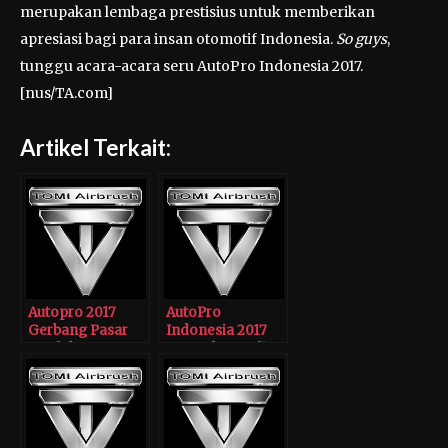
merupakan lembaga prestisius untuk memberikan
apresiasi bagi para insan otomotif Indonesia.
So guys
,
tunggu acara-acara seru AutoPro Indonesia 2017.
[nus/TA.com]
Artikel Terkait:
Autopro 2017
AutoPro
Gerbang Pasar
Indonesia 2017
Produk
Targetkan Jadi
Aftermarket di
Acuan Modifikasi
Asia Tenggara
Tanah Air