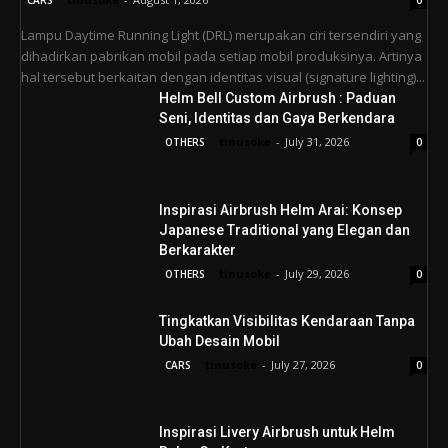
CARS
0
Lampu Daytime Running Light (DRL) merupakan ciri tersendiri yang
dihadirkan pabrikan mobil pada setiap mobil produksinya. Artinya
hal tersebut berkaitan dengan identitas visual (signature lighting)...
Helm Bell Custom Airbrush : Paduan
Seni, Identitas dan Gaya Berkendara
tinusoke
-
July 31, 2026
OTHERS
0
Inspirasi Airbrush Helm Arai: Konsep
Japanese Traditional yang Elegan dan
Berkarakter
tinusoke
-
July 29, 2026
OTHERS
0
Tingkatkan Visibilitas Kendaraan Tanpa
Ubah Desain Mobil
tinusoke
-
July 27, 2026
CARS
0
Inspirasi Livery Airbrush untuk Helm