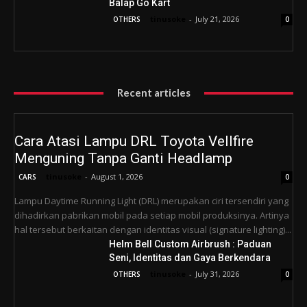
Balap Go Kart
tinusoke
-
July 21, 2026
OTHERS
0
Recent articles
Cara Atasi Lampu DRL Toyota Vellfire
Menguning Tanpa Ganti Headlamp
tinusoke
-
August 1, 2026
CARS
0
Lampu Daytime Running Light (DRL) merupakan ciri tersendiri yang
dihadirkan pabrikan mobil pada setiap mobil produksinya. Artinya
hal tersebut berkaitan dengan identitas visual (signature lighting)...
Helm Bell Custom Airbrush : Paduan
Seni, Identitas dan Gaya Berkendara
tinusoke
-
July 31, 2026
OTHERS
0