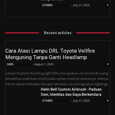
tinusoke
-
July 21, 2026
OTHERS
0
Recent articles
Cara Atasi Lampu DRL Toyota Vellfire
Menguning Tanpa Ganti Headlamp
tinusoke
-
August 1, 2026
CARS
0
Lampu Daytime Running Light (DRL) merupakan ciri tersendiri yang
dihadirkan pabrikan mobil pada setiap mobil produksinya. Artinya
hal tersebut berkaitan dengan identitas visual (signature lighting)...
Helm Bell Custom Airbrush : Paduan
Seni, Identitas dan Gaya Berkendara
tinusoke
-
July 31, 2026
OTHERS
0