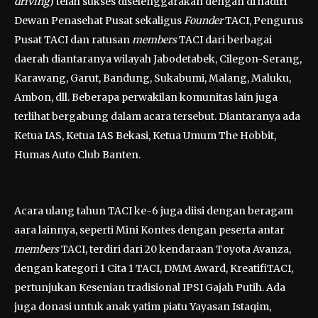
driving
) telah sukses diselenggarakan dengan di hadiri
Dewan Penasehat Pusat sekaligus
Founder
TACI, Pengurus
Pusat TACI dan ratusan
members
TACI dari berbagai
daerah diantaranya wilayah Jabodetabek, Cilegon-Serang,
Karawang, Garut, Bandung, Sukabumi, Malang, Maluku,
Ambon, dll. Beberapa perwakilan komunitas lain juga
terlihat bergabung dalam acara tersebut. Diantaranya ada
Ketua IAS, Ketua IAS Bekasi, Ketua Umum The Hobbit,
Humas Auto Club Banten.
Acara ulang tahun TACI ke-6 juga diisi dengan beragam
aara lainnya, seperti Mini Kontes dengan peserta antar
members
TACI, terdiri dari 20 kendaraan Toyota Avanza,
dengan kategori 1 Cita 1 TACI, DMM Award, KreatifiTACI,
pertunjukan Kesenian tradisional IPSI Gajah Putih. Ada
juga donasi untuk anak yatim piatu Yayasan Istaqim,