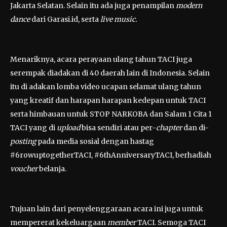
Jakarta Selatan. Selain itu ada juga penampilan
modern
dance
dari Garasi.id, serta
live music.
Menariknya, acara perayaan ulang tahun TACI juga
serempak diadakan di 40 daerah lain di Indonesia. Selain
itu di adakan lomba video ucapan selamat ulang tahun
yang kreatif dan harapan harapan kedepan untuk TACI
serta himbauan untuk STOP NARKOBA dan Salam 1 Cita 1
TACI yang di
upload
bisa sendiri atau per-
chapter
dan di-
posting
pada media sosial dengan hastag
#6rowuptogetherTACI, #6thAnniversaryTACI, berhadiah
voucher
belanja.
Tujuan lain dari penyelenggaraan acara ini juga untuk
mempererat kekeluargaan
member
TACI. Semoga TACI