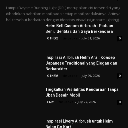
Lampu Daytime Running Light (DRL) merupakan ciri tersendiri yang
dihadirkan pabrikan mobil pada setiap mobil produksinya. Artinya
hal tersebut berkaitan dengan identitas visual (signature lighting)...
Helm Bell Custom Airbrush : Paduan
Seni, Identitas dan Gaya Berkendara
tinusoke
-
July 31, 2026
OTHERS
0
Inspirasi Airbrush Helm Arai: Konsep
Japanese Traditional yang Elegan dan
Berkarakter
tinusoke
-
July 29, 2026
OTHERS
0
Tingkatkan Visibilitas Kendaraan Tanpa
Ubah Desain Mobil
tinusoke
-
July 27, 2026
CARS
0
Inspirasi Livery Airbrush untuk Helm
Balap Go Kart