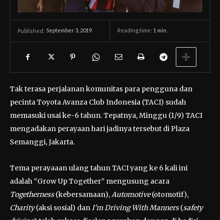
September 3, 2019
Reading time:
1
min.
Published:
Tak terasa perjalanan komunitas para pengguna dan
pecinta Toyota Avanza Club Indonesia (TACI) sudah
memasuki usai ke-6 tahun. Tepatnya, Minggu (1/9) TACI
mengadakan perayaan hari jadinya tersebut di Plaza
Semanggi, Jakarta.
Tema perayaaan ulang tahun TACI yang ke 6 kali ini
adalah “Grow Up Together” mengusung acara
Togetherness
(kebersamaan),
Automotive
(otomotif),
Charity
(aksi sosial) dan
I’m Driving With Manners
(
safety