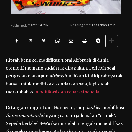
March 14, 2020
Reading time:
Less than 1
min.
Published:
Kiprah bengkel modifikasi Tomi Airbrush di dunia
otomotif memang sudah tak diragukan. Terlebih soal
pengecatan ataupun
airbrush
. Bahkan kini kiprahnya tak
hanya untuk modifikasi kendaraan saja, tapi sudah
merambah ke
modifikasi dan reparasi sepeda.
Di tangan dingin Tomi Gunawan, sang
builder
, modifikasi
frame mountain bike
yang satu ini jadi makin “ciamik”.
Sepeda berlabel S-Works ini sudah mengalami modifikasi
frame
alias rangkanya.
Airbrush
untuk rangka sepeda