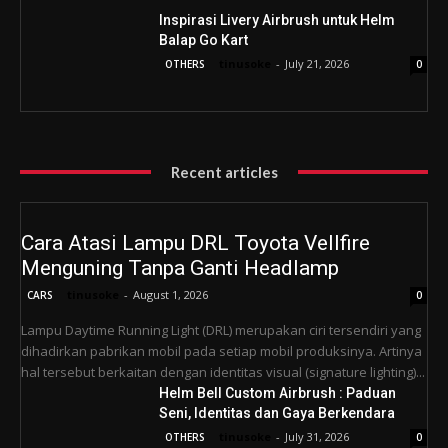
Inspirasi Livery Airbrush untuk Helm
Balap Go Kart
tinusoke
-
July 21, 2026
OTHERS
0
Recent articles
Cara Atasi Lampu DRL Toyota Vellfire
Menguning Tanpa Ganti Headlamp
tinusoke
-
August 1, 2026
CARS
0
Lampu Daytime Running Light (DRL) merupakan ciri tersendiri yang
dihadirkan pabrikan mobil pada setiap mobil produksinya. Artinya
hal tersebut berkaitan dengan identitas visual (signature lighting)...
Helm Bell Custom Airbrush : Paduan
Seni, Identitas dan Gaya Berkendara
tinusoke
-
July 31, 2026
OTHERS
0