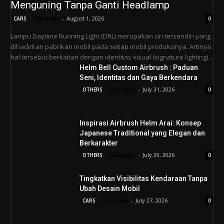
Menguning Tanpa Ganti Headlamp
tinusoke
-
August 1, 2026
CARS
0
Lampu Daytime Running Light (DRL) merupakan ciri tersendiri yang
dihadirkan pabrikan mobil pada setiap mobil produksinya. Artinya
hal tersebut berkaitan dengan identitas visual (signature lighting)...
Helm Bell Custom Airbrush : Paduan
Seni, Identitas dan Gaya Berkendara
tinusoke
-
July 31, 2026
OTHERS
0
Inspirasi Airbrush Helm Arai: Konsep
Japanese Traditional yang Elegan dan
Berkarakter
tinusoke
-
July 29, 2026
OTHERS
0
Tingkatkan Visibilitas Kendaraan Tanpa
Ubah Desain Mobil
tinusoke
-
July 27, 2026
CARS
0