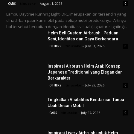
tinusoke
-
August 1, 2026
CARS
0
Lampu Daytime Running Light (DRL) merupakan ciri tersendiri yang
dihadirkan pabrikan mobil pada setiap mobil produksinya. Artinya
hal tersebut berkaitan dengan identitas visual (signature lighting)...
Helm Bell Custom Airbrush : Paduan
Seni, Identitas dan Gaya Berkendara
tinusoke
-
July 31, 2026
OTHERS
0
Inspirasi Airbrush Helm Arai: Konsep
Japanese Traditional yang Elegan dan
Berkarakter
tinusoke
-
July 29, 2026
OTHERS
0
Tingkatkan Visibilitas Kendaraan Tanpa
Ubah Desain Mobil
tinusoke
-
July 27, 2026
CARS
0
Inspirasi Livery Airbrush untuk Helm