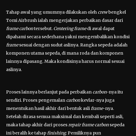
Tahap awal yang umumnya dilakukan oleh
crew
bengkel
Tomi Airbrush ialah mengerjakan perbaikan dasar dari
frame carbon
tersebut.
Centering frame
di awal dapat
dipahami secara sederhana yakni mengembalikan kondisi
frame
sesuai dengan sudut aslinya. Rangka sepeda adalah
komponen utama sepeda, di mana roda dan komponen
lainnya dipasang. Maka kondisinya harus normal sesuai
aslinya.
Proses lainnya berlanjut pada perbaikan
carbon
-nya itu
sendiri. Proses pengemalan
carbon
kevlar-nya juga
menentukan hasil akhir dari bentuk asli
frame
-nya.
Setelah dirasa semua maksimal dan kembali seperti asli,
maka tahap akhir dari proses
repair frame carbon
sepeda
ini beralih ke tahap
finishing
. Pemiliknya pun