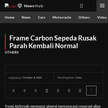
News
Hub
Home
News
Cars
Motorcycle
Others
Video
Frame Carbon Sepeda Rusak
Parah Kembali Normal
OTHERS
October 8, 2022
Reading time:
1
min.
Published:
Tomi Airbrush memang piawai menangani reparasi alias