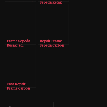
Sepeda Retak
Direparasi Tomi
Airbrush
Frame Sepeda
Repair Frame
Rusak Jadi
Sepeda Carbon
Kembali Baru
Seperti Ini Sulit
Kembali Mulus
Cara Repair
Frame Carbon
Sepeda Pinarello
F12 Agar Dapat
Dipakai Kembali