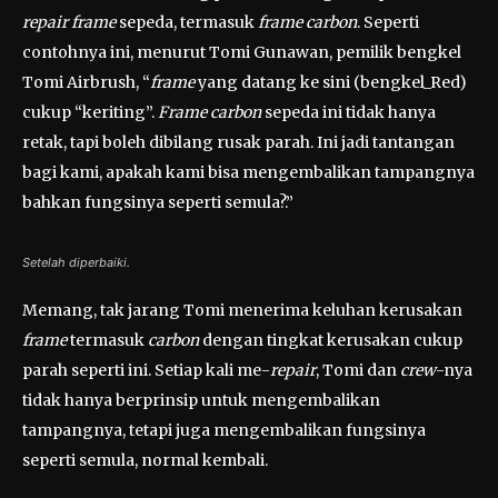
repair frame
sepeda, termasuk
frame carbon
. Seperti
contohnya ini, menurut Tomi Gunawan, pemilik bengkel
Tomi Airbrush, “
frame
yang datang ke sini (bengkel_Red)
cukup “keriting”.
Frame carbon
sepeda ini tidak hanya
retak, tapi boleh dibilang rusak parah. Ini jadi tantangan
bagi kami, apakah kami bisa mengembalikan tampangnya
bahkan fungsinya seperti semula?.”
Setelah diperbaiki.
Memang, tak jarang Tomi menerima keluhan kerusakan
frame
termasuk
carbon
dengan tingkat kerusakan cukup
parah seperti ini. Setiap kali me-
repair
, Tomi dan
crew
-nya
tidak hanya berprinsip untuk mengembalikan
tampangnya, tetapi juga mengembalikan fungsinya
seperti semula, normal kembali.