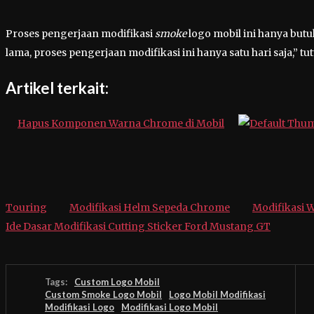
Proses pengerjaan modifikasi
smoke
logo mobil ini hanya but
lama, proses pengerjaan modifikasi ini hanya satu hari saja,” t
Artikel terkait:
Hapus Komponen Warna Chrome di Mobil
Touring
Modifikasi Helm Sepeda Chrome
Modifikasi 
Ide Dasar Modifikasi Cutting Sticker Ford Mustang GT
Tags:
Custom Logo Mobil
Custom Smoke Logo Mobil
Logo Mobil Modifikasi
Modifikasi Logo
Modifikasi Logo Mobil