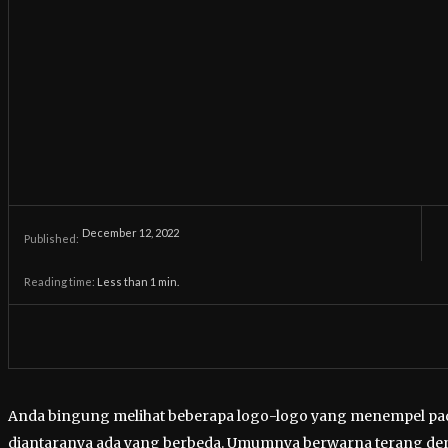
December 12, 2022
Published:
Reading time:
Less than 1
min.
Anda bingung melihat beberapa logo-logo yang menempel p
diantaranya ada yang berbeda. Umumnya berwarna terang d