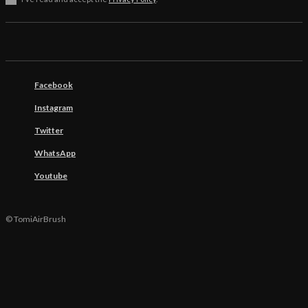
Facebook
Instagram
Twitter
WhatsApp
Youtube
© TomiAirBrush