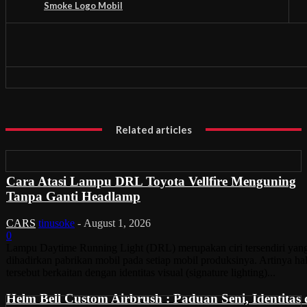
Smoke Logo Mobil
Related articles
Cara Atasi Lampu DRL Toyota Vellfire Menguning
Tanpa Ganti Headlamp
CARS
tinusoke
-
August 1, 2026
0
Lampu Daytime Running Light (DRL) merupakan ciri tersendiri yan
dihadirkan pabrikan mobil pada setiap mobil produksinya. Artinya ha
tersebut berkaitan dengan identitas visual (signature lighting)...
Helm Bell Custom Airbrush : Paduan Seni, Identitas