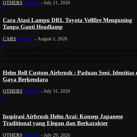
OTHERS
tinusoke
-
July 21, 2026
0
Cara Atasi Lampu DRL Toyota Vellfire Menguning
Tanpa Ganti Headlamp
CARS
tinusoke
-
August 1, 2026
0
Lampu Daytime Running Light (DRL) merupakan ciri tersendiri yan
dihadirkan pabrikan mobil pada setiap mobil produksinya. Artinya ha
tersebut berkaitan dengan identitas visual (signature lighting)...
Helm Bell Custom Airbrush : Paduan Seni, Identitas
Gaya Berkendara
OTHERS
tinusoke
-
July 31, 2026
0
Inspirasi Airbrush Helm Arai: Konsep Japanese
Traditional yang Elegan dan Berkarakter
OTHERS
tinusoke
-
July 29, 2026