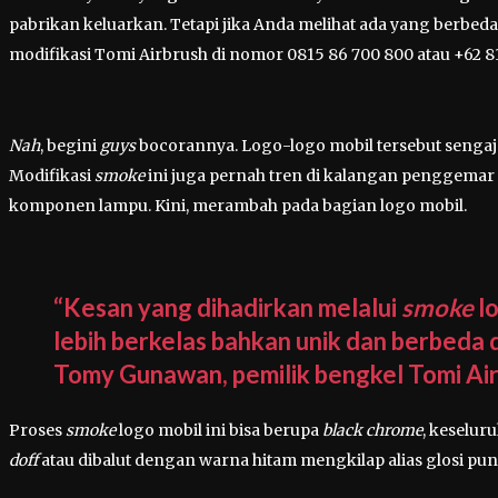
pabrikan keluarkan. Tetapi jika Anda melihat ada yang berbeda 
modifikasi Tomi Airbrush di nomor 0815 86 700 800 atau +62 81
Nah
, begini
guys
bocorannya. Logo-logo mobil tersebut sengaja 
Modifikasi
smoke
ini juga pernah tren di kalangan penggemar 
komponen lampu. Kini, merambah pada bagian logo mobil.
“Kesan yang dihadirkan melalui
smoke
lo
lebih berkelas bahkan unik dan berbeda d
Tomy Gunawan, pemilik bengkel Tomi Air
Proses
smoke
logo mobil ini bisa berupa
black chrome
, keselur
doff
atau dibalut dengan warna hitam mengkilap alias glosi pun 