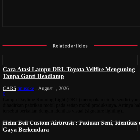
Related articles
Cara Atasi Lampu DRL Toyota Vellfire Menguning
Tanpa Ganti Headlamp
CARS
tinusoke
-
August 1, 2026
0
Lampu Daytime Running Light (DRL) merupakan ciri tersendiri yan
dihadirkan pabrikan mobil pada setiap mobil produksinya. Artinya ha
tersebut berkaitan dengan identitas visual (signature lighting)...
Helm Bell Custom Airbrush : Paduan Seni, Identitas
Gaya Berkendara