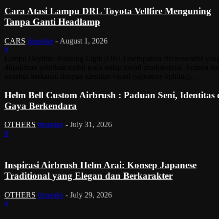
Cara Atasi Lampu DRL Toyota Vellfire Menguning
Tanpa Ganti Headlamp
CARS
tinusoke
-
August 1, 2026
0
Lampu Daytime Running Light (DRL) merupakan ciri tersendiri yan
dihadirkan pabrikan mobil pada setiap mobil produksinya. Artinya ha
tersebut berkaitan dengan identitas visual (signature lighting)...
Helm Bell Custom Airbrush : Paduan Seni, Identitas
Gaya Berkendara
OTHERS
tinusoke
-
July 31, 2026
0
Inspirasi Airbrush Helm Arai: Konsep Japanese
Traditional yang Elegan dan Berkarakter
OTHERS
tinusoke
-
July 29, 2026
0