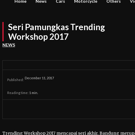
Home
News
Cars
Motorcycle
Others
Vi
Seri Pamungkas Trending
Workshop 2017
NEWS
December 11, 2017
Published:
Reading time:
1
min.
Trending Workshop 2017 mencapai seri akhir. Bandung merup