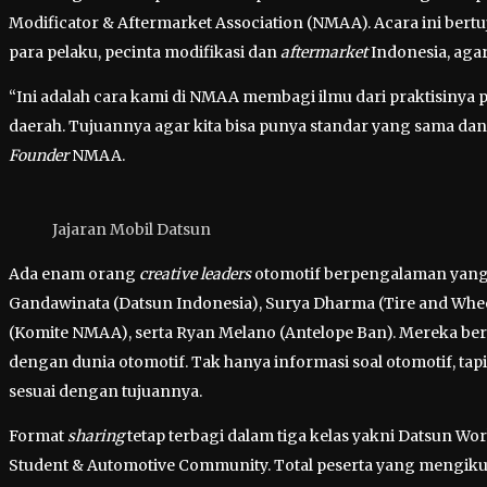
Modificator & Aftermarket Association (NMAA). Acara ini bertu
para pelaku, pecinta modifikasi dan
aftermarket
Indonesia, agar
“Ini adalah cara kami di NMAA membagi ilmu dari praktisinya p
daerah. Tujuannya agar kita bisa punya standar yang sama da
Founder
NMAA.
Jajaran Mobil Datsun
Ada enam orang
creative leaders
otomotif berpengalaman yang t
Gandawinata (Datsun Indonesia), Surya Dharma (Tire and Wheel
(Komite NMAA), serta Ryan Melano (Antelope Ban). Mereka b
dengan dunia otomotif. Tak hanya informasi soal otomotif, ta
sesuai dengan tujuannya.
Format
sharing
tetap terbagi dalam tiga kelas yakni Datsun Wo
Student & Automotive Community. Total peserta yang mengikut