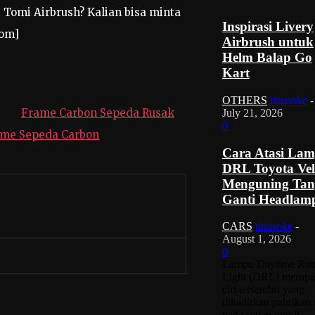
 Tomi Airbrush? Kalian bisa minta
Inspirasi Livery
com]
Airbrush untuk
Helm Balap Go
Kart
OTHERS
tinusoke
-
Frame Carbon Sepeda Rusak
July 21, 2026
0
rame Sepeda Carbon
Cara Atasi La
DRL Toyota Vell
Menguning Ta
Ganti Headlam
CARS
tinusoke
-
August 1, 2026
0
Lampu Daytime Run
Light (DRL) merup
ciri tersendiri yang
dihadirkan pabrikan
pada setiap mobil