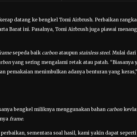
kerap datang ke bengkel Tomi Airbrush. Perbaikan rangk
rta Barat ini. Pasalnya, Tomi Airbrush juga piawai menan
frame
sepeda baik
carbon
ataupun
stainless steel
. Mulai dar
arbon
yang sering mengalami retak atau patah. “Biasanya y
ahan pemakaian menimbulkan adanya benturan yang keras,”
iasanya bengkel miliknya menggunakan bahan
carbon
kevla
knya
frame
.
rbaikan, sementara soal hasil, kami yakin dapat seperti 