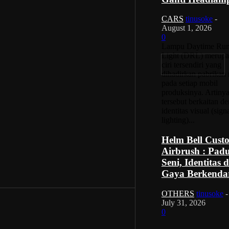
CARS
tinusoke
-
August 1, 2026
0
Lampu Daytime Run
Light (DRL) merup
ciri tersendiri yang
dihadirkan pabrikan
pada setiap mobil
produksinya. Artinya
tersebut berkaitan d
identitas visual (sign
lighting)...
Helm Bell Cust
Airbrush : Pad
Seni, Identitas 
Gaya Berkenda
OTHERS
tinusoke
-
July 31, 2026
0