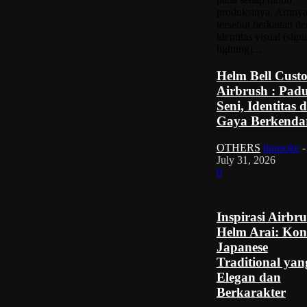
produksinya. Artinya
tersebut berkaitan d
identitas visual (sign
lighting)...
Helm Bell Cust
Airbrush : Pad
Seni, Identitas 
Gaya Berkenda
OTHERS
tinusoke
-
July 31, 2026
0
Inspirasi Airbr
Helm Arai: Kon
Japanese
Traditional yan
Elegan dan
Berkarakter