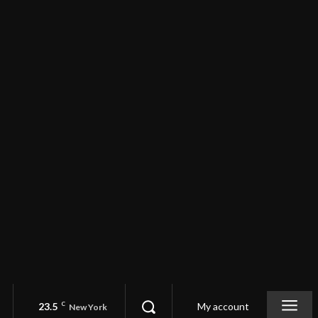
23.5
C
My account
New York