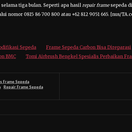
elama tiga bulan. Seperti apa hasil
repair frame
sepeda di
alui nomor 0815 86 700 800 atau +62 812 9051 665. [nus/TA.
odifikasi Sepeda
Frame Sepeda Carbon Bisa Direparasi
bon BMC
Tomi Airbrush Bengkel Spesialis Perbaikan F
is Frame Sepeda
a
Repair Frame Sepeda