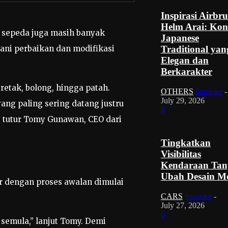
Inspirasi Airbr
Helm Arai: Kon
a sepeda juga masih banyak
Japanese
gani perbaikan dan modifikasi
Traditional yan
Elegan dan
Berkarakter
i retak, bolong, hingga patah.
OTHERS
tinusoke
-
July 29, 2026
ang paling sering datang justru
0
 tutur Tomy Gunawan, CEO dari
Tingkatkan
Visibilitas
Kendaraan Tan
Ubah Desain Mo
r dengan proses awalan dimulai
CARS
tinusoke
-
July 27, 2026
0
semula,” lanjut Tomy. Demi