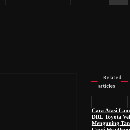
Related
articles
Cara Atasi La
DRL Toyota Vell
Menguning Ta
Ganti Headlam