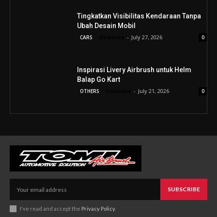
Tingkatkan Visibilitas Kendaraan Tanpa
Ubah Desain Mobil
tinusoke
-
July 27, 2026
CARS
0
Inspirasi Livery Airbrush untuk Helm
Balap Go Kart
tinusoke
-
July 21, 2026
OTHERS
0
SUBSCRIBE
I've read and accept the
Privacy Policy
.