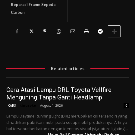
Reparasi Frame Sepeda
Carbon
Related articles
Cara Atasi Lampu DRL Toyota Vellfire
Menguning Tanpa Ganti Headlamp
tinusoke
-
August 1, 2026
CARS
0
Lampu Daytime Running Light (DRL) merupakan ciri tersendiri yang
dihadirkan pabrikan mobil pada setiap mobil produksinya. Artinya
hal tersebut berkaitan dengan identitas visual (signature lighting)...