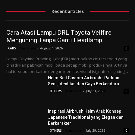
Recent articles
Cara Atasi Lampu DRL Toyota Vellfire
Menguning Tanpa Ganti Headlamp
tinusoke
-
August 1, 2026
CARS
0
Lampu Daytime Running Light (DRL) merupakan ciri tersendiri yang
dihadirkan pabrikan mobil pada setiap mobil produksinya. Artinya
hal tersebut berkaitan dengan identitas visual (signature lighting)...
Helm Bell Custom Airbrush : Paduan
Seni, Identitas dan Gaya Berkendara
tinusoke
-
July 31, 2026
OTHERS
0
Inspirasi Airbrush Helm Arai: Konsep
Japanese Traditional yang Elegan dan
Berkarakter
tinusoke
-
July 29, 2026
OTHERS
0