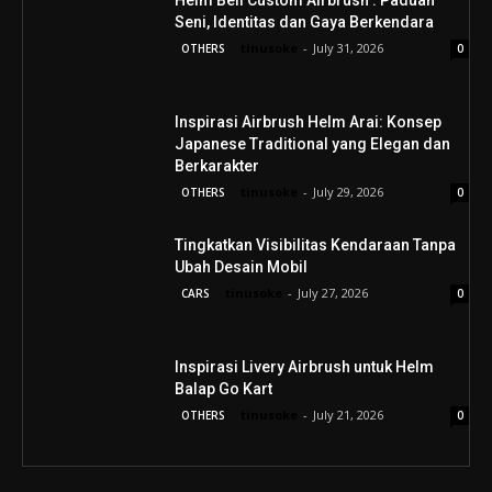
Helm Bell Custom Airbrush : Paduan
Seni, Identitas dan Gaya Berkendara
tinusoke
-
July 31, 2026
OTHERS
0
Inspirasi Airbrush Helm Arai: Konsep
Japanese Traditional yang Elegan dan
Berkarakter
tinusoke
-
July 29, 2026
OTHERS
0
Tingkatkan Visibilitas Kendaraan Tanpa
Ubah Desain Mobil
tinusoke
-
July 27, 2026
CARS
0
Inspirasi Livery Airbrush untuk Helm
Balap Go Kart
tinusoke
-
July 21, 2026
OTHERS
0