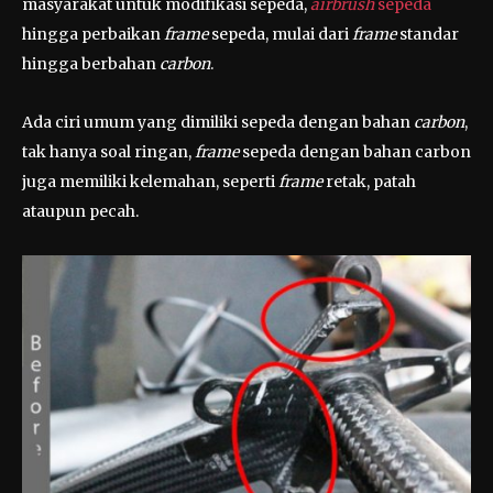
masyarakat untuk modifikasi sepeda,
airbrush
sepeda
hingga perbaikan
frame
sepeda, mulai dari
frame
standar
hingga berbahan
carbon
.
Ada ciri umum yang dimiliki sepeda dengan bahan
carbon
,
tak hanya soal ringan,
frame
sepeda dengan bahan carbon
juga memiliki kelemahan, seperti
frame
retak, patah
ataupun pecah.