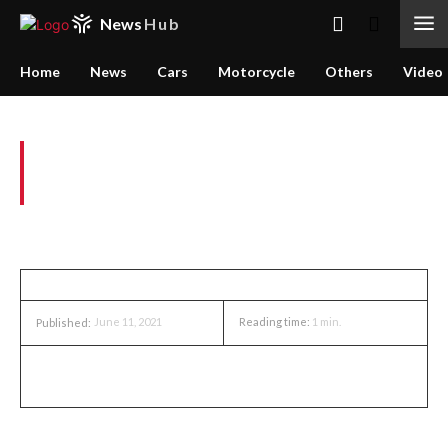
News
Hub
Home
News
Cars
Motorcycle
Others
Video
Reparasi Frame Carbon
Sepeda Cervelo
OTHERS
June 11, 2021
Reading time:
1
min.
Published:
Ragam masalah yang datang ke bengkel Tomi Airbrush