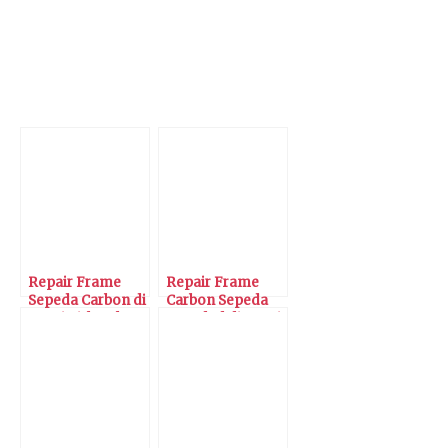
berkonsultasi secara gratis di nomor 0815 86 700 800 atau
+62 812 9051 665. [nus/TA.com]
Artikel Terkait:
Repair Frame
Repair Frame
Sepeda Carbon di
Carbon Sepeda
Tomi Airbrush
Branded di Tomi
Airbrush