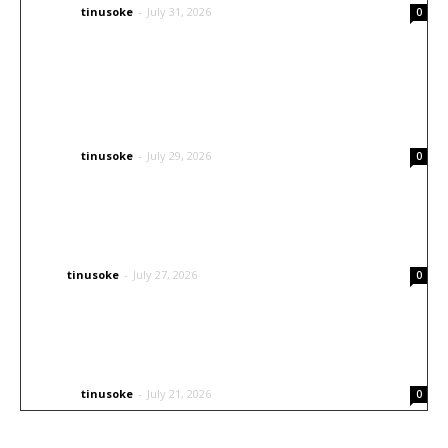
tinusoke
-
July 31, 2026
OTHERS
0
Inspirasi Airbrush Helm Arai: Konsep
Japanese Traditional yang Elegan dan
Berkarakter
tinusoke
-
July 29, 2026
OTHERS
0
Tingkatkan Visibilitas Kendaraan Tanpa
Ubah Desain Mobil
tinusoke
-
July 27, 2026
CARS
0
Inspirasi Livery Airbrush untuk Helm Balap
Go Kart
tinusoke
-
July 21, 2026
OTHERS
0