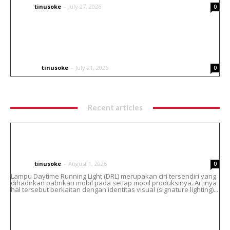
tinusoke
-
July 27, 2026
CARS
0
Inspirasi Livery Airbrush untuk Helm Balap
Go Kart
tinusoke
-
July 21, 2026
OTHERS
0
Recent articles
Cara Atasi Lampu DRL Toyota Vellfire
Menguning Tanpa Ganti Headlamp
tinusoke
-
August 1, 2026
CARS
0
Lampu Daytime Running Light (DRL) merupakan ciri tersendiri yang
dihadirkan pabrikan mobil pada setiap mobil produksinya. Artinya
hal tersebut berkaitan dengan identitas visual (signature lighting)...
Helm Bell Custom Airbrush : Paduan Seni,
Identitas dan Gaya Berkendara