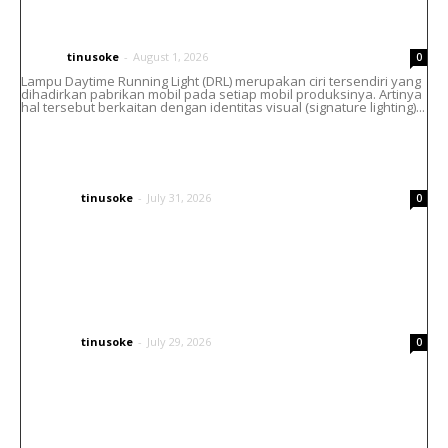
Cara Atasi Lampu DRL Toyota Vellfire
Menguning Tanpa Ganti Headlamp
tinusoke
-
August 1, 2026
CARS
0
Lampu Daytime Running Light (DRL) merupakan ciri tersendiri yang
dihadirkan pabrikan mobil pada setiap mobil produksinya. Artinya
hal tersebut berkaitan dengan identitas visual (signature lighting)...
Helm Bell Custom Airbrush : Paduan Seni,
Identitas dan Gaya Berkendara
tinusoke
-
July 31, 2026
OTHERS
0
Inspirasi Airbrush Helm Arai: Konsep
Japanese Traditional yang Elegan dan
Berkarakter
tinusoke
-
July 29, 2026
OTHERS
0
Tingkatkan Visibilitas Kendaraan Tanpa
Ubah Desain Mobil