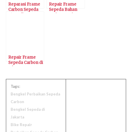
Reparasi Frame
Repair Frame
Carbon Sepeda
Sepeda Bahan
Pinarello Dogma
Carbon Kevlar
F12
Repair Frame
Sepeda Carbon di
Jakarta Barat
Tags:
Bengkel Perbaikan Sepeda
Carbon
Bengkel Sepeda di
Jakarta
Bike Repair