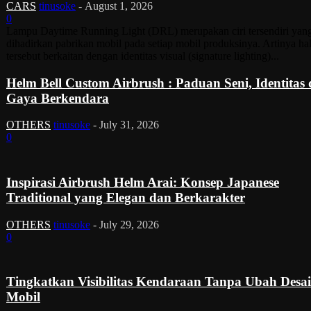
CARS
tinusoke
-
August 1, 2026
0
Lampu Daytime Running Light (DRL) merupakan ciri tersendiri yan
dihadirkan pabrikan mobil pada setiap mobil produksinya. Artinya ha
tersebut berkaitan dengan identitas visual (signature lighting)...
Helm Bell Custom Airbrush : Paduan Seni, Identitas
Gaya Berkendara
OTHERS
tinusoke
-
July 31, 2026
0
Inspirasi Airbrush Helm Arai: Konsep Japanese
Traditional yang Elegan dan Berkarakter
OTHERS
tinusoke
-
July 29, 2026
0
Tingkatkan Visibilitas Kendaraan Tanpa Ubah Desa
Mobil