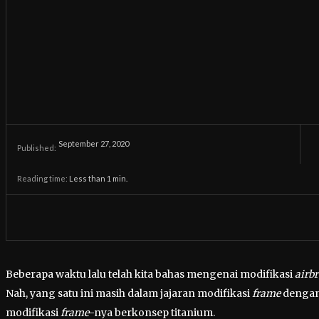
September 27, 2020
Published:
Reading time:
Less than 1
min.
Beberapa waktu lalu telah kita bahas mengenai modifikasi
airb
Nah, yang satu ini masih dalam jajaran modifikasi
frame
dengan
modifikasi
frame
-nya berkonsep titanium.