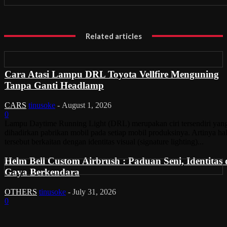
Related articles
Cara Atasi Lampu DRL Toyota Vellfire Menguning
Tanpa Ganti Headlamp
CARS
tinusoke
-
August 1, 2026
0
Lampu Daytime Running Light (DRL) merupakan ciri tersendiri yan
dihadirkan pabrikan mobil pada setiap mobil produksinya. Artinya ha
tersebut berkaitan dengan identitas visual (signature lighting)...
Helm Bell Custom Airbrush : Paduan Seni, Identitas
Gaya Berkendara
OTHERS
tinusoke
-
July 31, 2026
0