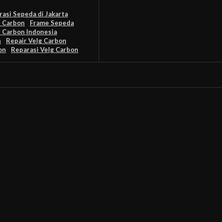
asi Sepeda di Jakarta
e Carbon
Frame Sepeda
 Carbon Indonesia
n
Repair Velg Carbon
on
Reparasi Velg Carbon