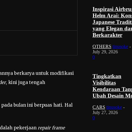
Inspirasi Airbru
Helm Arai: Kon
Japanese Tradit
yang Elegan da
Berkarakter
OTHERS
tinusoke
-
July 29, 2026
0
annya berkarya untuk modifikasi
Tingkatkan
der
, kini juga tengah
Visibilitas
Kendaraan Tan
Ubah Desain Mo
ada bulan ini berpuas hati. Hal
CARS
tinusoke
-
July 27, 2026
0
adalah pekerjaan
repair frame