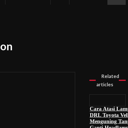
bon
Related
articles
Cara Atasi La
DRL Toyota Vell
Menguning Tan
Ganti Headlam