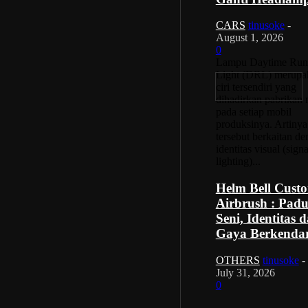
CARS
tinusoke
-
August 1, 2026
0
Lampu Daytime Run
Light (DRL) merupa
ciri tersendiri yang
dihadirkan pabrikan 
pada setiap mobil
produksinya. Artinya
tersebut berkaitan d
identitas visual (sign
lighting)...
Helm Bell Cust
Airbrush : Pad
Seni, Identitas 
Gaya Berkenda
OTHERS
tinusoke
-
July 31, 2026
0