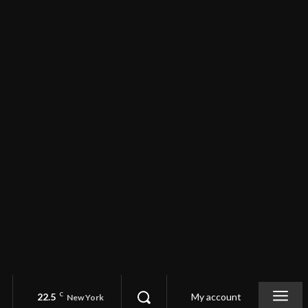
22.5
C
My account
New York