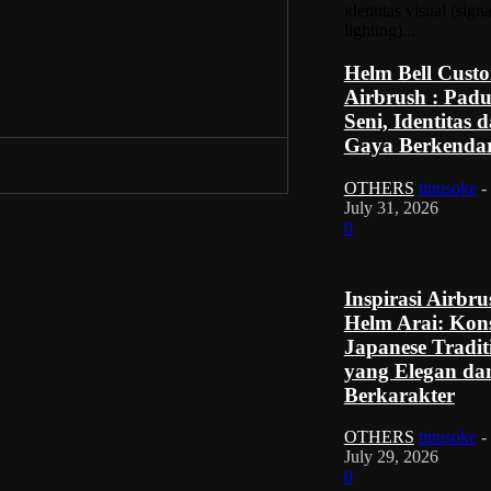
identitas visual (sign
lighting)...
Helm Bell Cust
Airbrush : Pad
Seni, Identitas 
Gaya Berkenda
OTHERS
tinusoke
-
July 31, 2026
0
Inspirasi Airbru
Helm Arai: Kon
Japanese Tradit
yang Elegan da
Berkarakter
OTHERS
tinusoke
-
July 29, 2026
0