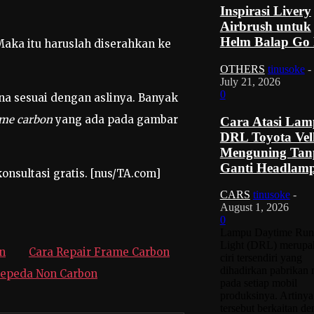
Inspirasi Livery
Airbrush untuk
Helm Balap Go 
Maka itu haruslah diserahkan ke
OTHERS
tinusoke
-
July 21, 2026
0
na sesuai dengan aslinya. Banyak
ame carbon
yang ada pada gambar
Cara Atasi La
DRL Toyota Vell
Menguning Tan
Ganti Headlam
onsultasi gratis. [nus/TA.com]
CARS
tinusoke
-
August 1, 2026
0
Lampu Daytime Run
Light (DRL) merupa
n
Cara Repair Frame Carbon
ciri tersendiri yang
dihadirkan pabrikan 
Sepeda Non Carbon
pada setiap mobil
produksinya. Artinya
tersebut berkaitan d