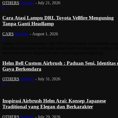
OTHERS
tinusoke
-
July 21, 2026
0
Cara Atasi Lampu DRL Toyota Vellfire Menguning
Tanpa Ganti Headlamp
CARS
tinusoke
-
August 1, 2026
0
Lampu Daytime Running Light (DRL) merupakan ciri tersendiri yan
dihadirkan pabrikan mobil pada setiap mobil produksinya. Artinya ha
tersebut berkaitan dengan identitas visual (signature lighting)...
Helm Bell Custom Airbrush : Paduan Seni, Identitas
Gaya Berkendara
OTHERS
tinusoke
-
July 31, 2026
0
Inspirasi Airbrush Helm Arai: Konsep Japanese
Traditional yang Elegan dan Berkarakter
OTHERS
tinusoke
-
July 29, 2026