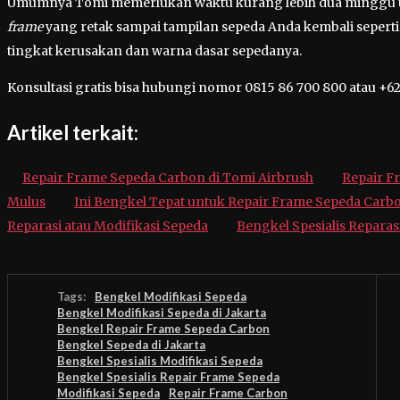
Umumnya Tomi memerlukan waktu kurang lebih dua minggu un
frame
yang retak sampai tampilan sepeda Anda kembali seperti
tingkat kerusakan dan warna dasar sepedanya.
Konsultasi gratis bisa hubungi nomor 0815 86 700 800 atau +62
Artikel terkait:
Repair Frame Sepeda Carbon di Tomi Airbrush
Repair Fr
Mulus
Ini Bengkel Tepat untuk Repair Frame Sepeda Carb
Reparasi atau Modifikasi Sepeda
Bengkel Spesialis Repara
Tags:
Bengkel Modifikasi Sepeda
Bengkel Modifikasi Sepeda di Jakarta
Bengkel Repair Frame Sepeda Carbon
Bengkel Sepeda di Jakarta
Bengkel Spesialis Modifikasi Sepeda
Bengkel Spesialis Repair Frame Sepeda
Modifikasi Sepeda
Repair Frame Carbon