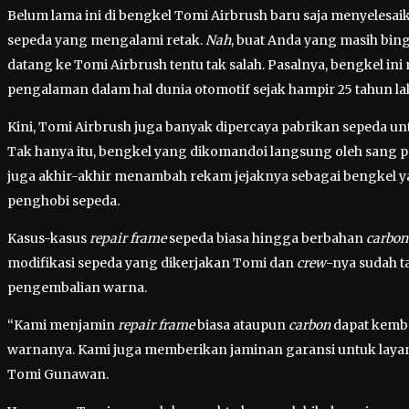
Belum lama ini di bengkel Tomi Airbrush baru saja menyelesa
sepeda yang mengalami retak.
Nah
, buat Anda yang masih bin
datang ke Tomi Airbrush tentu tak salah. Pasalnya, bengkel ini
pengalaman dalam hal dunia otomotif sejak hampir 25 tahun lal
Kini, Tomi Airbrush juga banyak dipercaya pabrikan sepeda u
Tak hanya itu, bengkel yang dikomandoi langsung oleh sang p
juga akhir-akhir menambah rekam jejaknya sebagai bengkel y
penghobi sepeda.
Kasus-kasus
repair frame
sepeda biasa hingga berbahan
carbon
modifikasi sepeda yang dikerjakan Tomi dan
crew
-nya sudah t
pengembalian warna.
“Kami menjamin
repair frame
biasa ataupun
carbon
dapat kemba
warnanya. Kami juga memberikan jaminan garansi untuk lay
Tomi Gunawan.