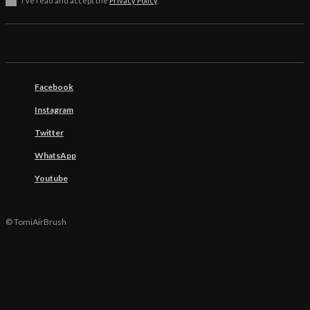
I've read and accept the
Privacy Policy
.
Facebook
Instagram
Twitter
WhatsApp
Youtube
© TomiAirBrush