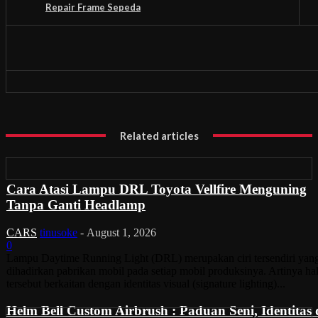
Repair Frame Sepeda
Related articles
Cara Atasi Lampu DRL Toyota Vellfire Menguning
Tanpa Ganti Headlamp
CARS
tinusoke
-
August 1, 2026
0
Lampu Daytime Running Light (DRL) merupakan ciri tersendiri yan
dihadirkan pabrikan mobil pada setiap mobil produksinya. Artinya ha
tersebut berkaitan dengan identitas visual (signature lighting)...
Helm Bell Custom Airbrush : Paduan Seni, Identitas